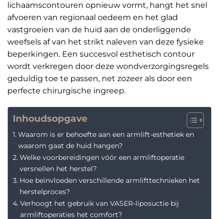
lichaamscontouren opnieuw vormt, hangt het snel
afvoeren van regionaal oedeem en het glad
vastgroeien van de huid aan de onderliggende
weefsels af van het strikt naleven van deze fysieke
beperkingen. Een succesvol esthetisch contour
wordt verkregen door deze wondverzorgingsregels
geduldig toe te passen, net zozeer als door een
perfecte chirurgische ingreep.
Inhoudsopgave
Waarom is er behoefte aan een armlift-esthetiek en
waarom gaat de huid hangen?
Welke voorbereidingen vóór een armliftoperatie
versnellen het herstel?
Hoe beïnvloeden verschillende armlifttechnieken het
herstelproces?
Verhoogt het gebruik van VASER-liposuctie bij
armliftoperaties het comfort?