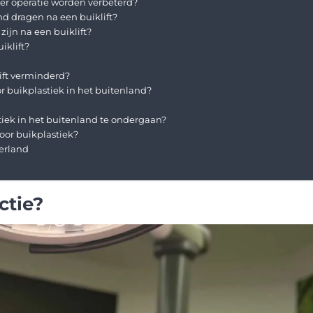
er operatie worden verbeterd?
d dragen na een buiklift?
zijn na een buiklift?
iklift?
ift verminderd?
or buikplastiek in het buitenland?
tiek in het buitenland te ondergaan?
voor buikplastiek?
derland
ctie?