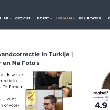
R. AK
GEZICHT
BORST
LICHAAM
RESULTATEN
andcorrectie in Turkije |
r en Na Foto's
van de beste
rectie in
n. Dr. Erman
e. U kunt
n of voor-