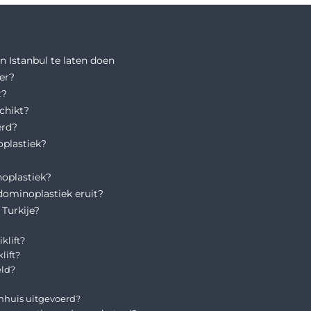
 Istanbul te laten doen
er?
t?
chikt?
erd?
plastiek?
oplastiek?
dominoplastiek eruit?
Turkije?
klift?
lift?
eld?
enhuis uitgevoerd?