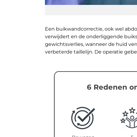
Een buikwandcorrectie, ook wel abdom
verwijdert en de onderliggende buiks
gewichtsverlies, wanneer de huid versl
verbeterde taillelijn. De operatie ge
6 Redenen om