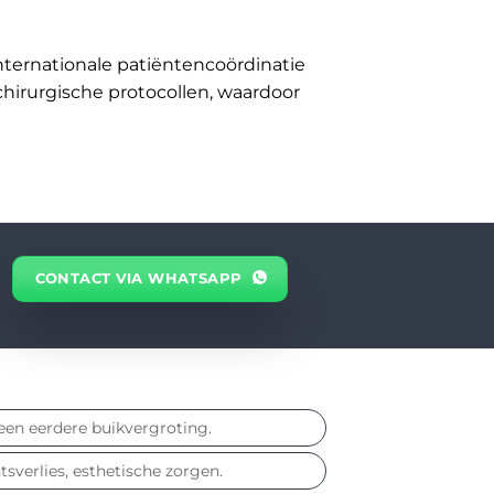
nternationale patiëntencoördinatie
chirurgische protocollen, waardoor
CONTACT VIA WHATSAPP
een eerdere buikvergroting.
sverlies, esthetische zorgen.