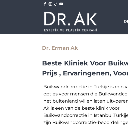
Skip
to
content
D
Dr. Erman Ak
Beste Kliniek Voor Buikw
Prijs , Ervaringenen, Voo
Buikwandcorrectie in Turkije is een 
opties voor mensen die Buikwandcor
het buitenland willen laten uitvoere
Ak is een van de beste klinik voor
Buikwandcorrectie in Istanbul,Turkij
zijn Buikwandcorrectie-beoordelinge