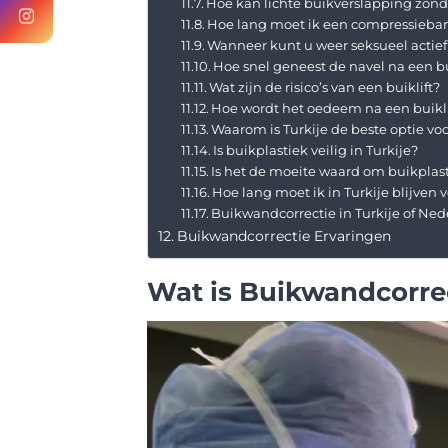
Hoe kan lichte buikverslapping zond
Hoe lang moet ik een compressieban
Wanneer kunt u weer seksueel actief 
Hoe snel geneest de navel na een bu
Wat zijn de risico’s van een buiklift?
Hoe wordt het oedeem na een buikl
Waarom is Turkije de beste optie vo
Is buikplastiek veilig in Turkije?
Is het de moeite waard om buikplas
Hoe lang moet ik in Turkije blijven 
Buikwandcorrectie in Turkije of Ne
Buikwandcorrectie Ervaringen
Wat is Buikwandcorre