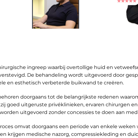
hirurgische ingreep waarbij overtollige huid en vetweef
erstevigd. De behandeling wordt uitgevoerd door gespe
nele en esthetisch verbeterde buikwand te creëren.
behoren doorgaans tot de belangrijkste redenen waarom 
kzij goed uitgeruste privéklinieken, ervaren chirurgen e
 worden uitgevoerd zonder concessies te doen aan medis
proces omvat doorgaans een periode van enkele weken w
en krijgen medische nazorg, compressiekleding en duide