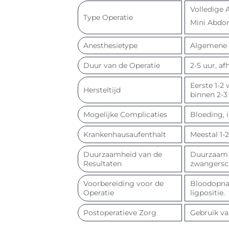
Volledige 
Type Operatie
Mini Abdom
Anesthesietype
Algemene 
Duur van de Operatie
2-5 uur, a
Eerste 1-2
Hersteltijd
binnen 2-3
Mogelijke Complicaties
Bloeding, 
Krankenhausaufenthalt
Meestal 1-
Duurzaamheid van de
Duurzaam b
Resultaten
zwangersc
Voorbereiding voor de
Bloodopnam
Operatie
ligpositie.
Postoperatieve Zorg
Gebruik va