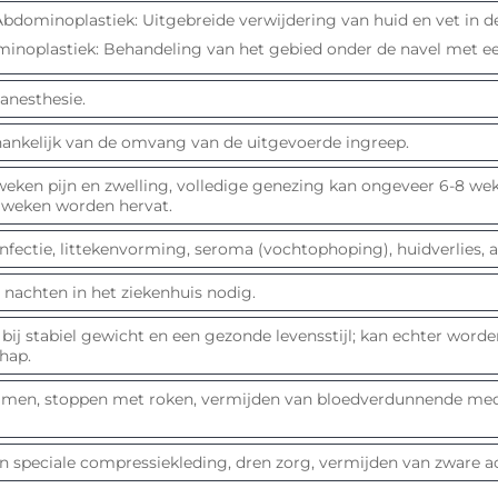
Abdominoplastiek: Uitgebreide verwijdering van huid en vet in de 
inoplastiek: Behandeling van het gebied onder de navel met een 
anesthesie.
fhankelijk van de omvang van de uitgevoerde ingreep.
 weken pijn en zwelling, volledige genezing kan ongeveer 6-8 we
 weken worden hervat.
infectie, littekenvorming, seroma (vochtophoping), huidverlies,
2 nachten in het ziekenhuis nodig.
ij stabiel gewicht en een gezonde levensstijl; kan echter wor
hap.
en, stoppen met roken, vermijden van bloedverdunnende medic
n speciale compressiekleding, dren zorg, vermijden van zware ac