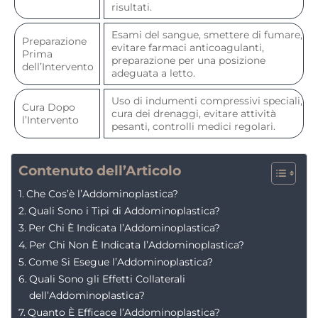
risultati.
Esami del sangue, smettere di fumare,
Preparazione
evitare farmaci anticoagulanti,
Prima
preparazione per una posizione
dell’Intervento
adeguata a letto.
Uso di indumenti compressivi speciali,
Cura Dopo
cura dei drenaggi, evitare attività
l’Intervento
pesanti, controlli medici regolari.
Contenuto dell’Articolo
Che Cos’è l’Addominoplastica?
Quali Sono i Tipi di Addominoplastica?
Per Chi È Indicata l’Addominoplastica?
Per Chi Non È Indicata l’Addominoplastica?
Come Si Esegue l’Addominoplastica?
Quali Sono gli Effetti Collaterali
dell’Addominoplastica?
Quanto È Efficace l’Addominoplastica?