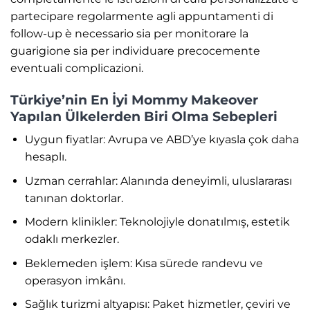
partecipare regolarmente agli appuntamenti di
follow-up è necessario sia per monitorare la
guarigione sia per individuare precocemente
eventuali complicazioni.
Türkiye’nin En İyi Mommy Makeover
Yapılan Ülkelerden Biri Olma Sebepleri
Uygun fiyatlar: Avrupa ve ABD’ye kıyasla çok daha
hesaplı.
Uzman cerrahlar: Alanında deneyimli, uluslararası
tanınan doktorlar.
Modern klinikler: Teknolojiyle donatılmış, estetik
odaklı merkezler.
Beklemeden işlem: Kısa sürede randevu ve
operasyon imkânı.
Sağlık turizmi altyapısı: Paket hizmetler, çeviri ve