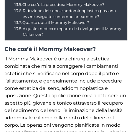
Che cos’è la procedura Mommy Makeover?
Riduzione del seno e addominoplastica possono
essere eseguite contemporaneamente?
Quanto dura il Mommy Makeover?
A quale medico o reparto ci si rivolge per il Mommy
Makeover?
Che cos’è il Mommy Makeover?
Il Mommy Makeover è una chirurgia estetica
combinata che mira a correggere i cambiamenti
estetici che si verificano nel corpo dopo il parto e
l’allattamento, e generalmente include procedure
come estetica del seno, addominoplastica e
liposuzione. Questa applicazione mira a ottenere un
aspetto più giovane e tonico attraverso il recupero
del cedimento del seno, l’eliminazione della lassità
addominale e il rimodellamento delle linee del
corpo. Le operazioni vengono pianificate in modo