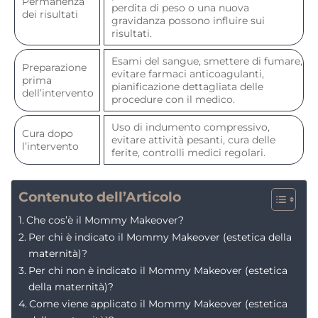
Permanenza
perdita di peso o una nuova
dei risultati
gravidanza possono influire sui
risultati.
Esami del sangue, smettere di fumare,
Preparazione
evitare farmaci anticoagulanti,
prima
pianificazione dettagliata delle
dell’intervento
procedure con il medico.
Uso di indumento compressivo,
Cura dopo
evitare attività pesanti, cura delle
l’intervento
ferite, controlli medici regolari.
Contenuto dell’Articolo
Che cos’è il Mommy Makeover?
Per chi è indicato il Mommy Makeover (estetica della
maternità)?
Per chi non è indicato il Mommy Makeover (estetica
della maternità)?
Come viene applicato il Mommy Makeover (estetica