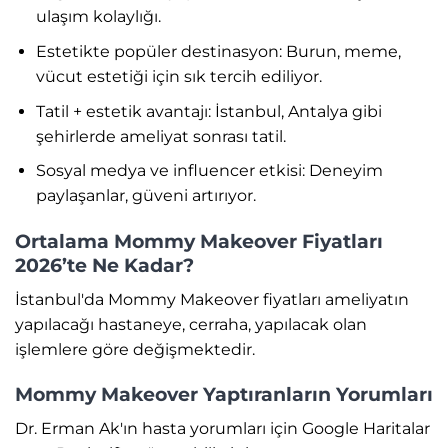
ulaşım kolaylığı.
Estetikte popüler destinasyon: Burun, meme,
vücut estetiği için sık tercih ediliyor.
Tatil + estetik avantajı: İstanbul, Antalya gibi
şehirlerde ameliyat sonrası tatil.
Sosyal medya ve influencer etkisi: Deneyim
paylaşanlar, güveni artırıyor.
Ortalama Mommy Makeover Fiyatları
2026’te Ne Kadar?
İstanbul'da Mommy Makeover fiyatları ameliyatın
yapılacağı hastaneye, cerraha, yapılacak olan
işlemlere göre değişmektedir.
Mommy Makeover Yaptıranların Yorumları
Dr. Erman Ak'ın hasta yorumları için Google Haritalar