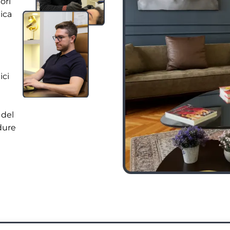
ori
tica
ici
n
 del
dure