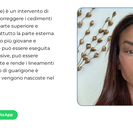
pie) è un intervento di
 correggere i cedimenti
arte superiore e
attutto la parte esterna
to più giovane e
 può essere eseguita
ive, può essere
nte e rende i lineamenti
so di guarigione è
ci vengono nascoste nel
tsApp