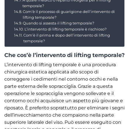
temporale?
Com’è il processo di guarigione dell’intervento di
lifting temporale?
Quando si assesta il lifting temporale?
L’intervento di lifting temporale è rischioso?
Com’è il prima e dopo dell’intervento di lifting
temporale?
Che cos’è l’intervento di lifting temporale?
L’intervento di lifting temporale è una procedura
chirurgica estetica applicata allo scopo di
correggere i cedimenti nel contorno occhi e nella
parte esterna delle sopracciglia. Grazie a questa
operazione le sopracciglia vengono sollevate e il
contorno occhi acquisisce un aspetto più giovane e
riposato. È preferito soprattutto per eliminare i segni
dell’invecchiamento che compaiono nella parte
superiore laterale del viso. Può essere eseguito con