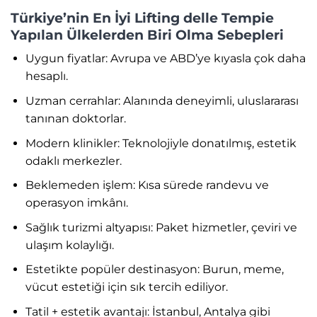
Türkiye’nin En İyi Lifting delle Tempie
Yapılan Ülkelerden Biri Olma Sebepleri
Uygun fiyatlar: Avrupa ve ABD’ye kıyasla çok daha
hesaplı.
Uzman cerrahlar: Alanında deneyimli, uluslararası
tanınan doktorlar.
Modern klinikler: Teknolojiyle donatılmış, estetik
odaklı merkezler.
Beklemeden işlem: Kısa sürede randevu ve
operasyon imkânı.
Sağlık turizmi altyapısı: Paket hizmetler, çeviri ve
ulaşım kolaylığı.
Estetikte popüler destinasyon: Burun, meme,
vücut estetiği için sık tercih ediliyor.
Tatil + estetik avantajı: İstanbul, Antalya gibi