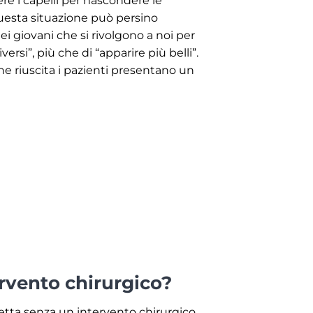
ere i capelli per nascondere le
questa situazione può persino
i giovani che si rivolgono a noi per
ersi”, più che di “apparire più belli”.
ne riuscita i pazienti presentano un
ervento chirurgico?
tta senza un intervento chirurgico.