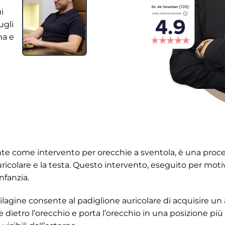
i
ugli
ma e
e come intervento per orecchie a sventola, è una proced
auricolare e la testa. Questo intervento, eseguito per mot
infanzia.
lagine consente al padiglione auricolare di acquisire un 
e dietro l’orecchio e porta l’orecchio in una posizione più v