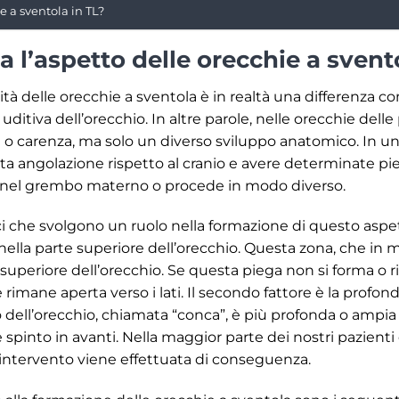
e a sventola in TL?
 l’aspetto delle orecchie a svent
à delle orecchie a sventola è in realtà una differenza 
 uditiva dell’orecchio. In altre parole, nelle orecchie de
 o carenza, ma solo un diverso sviluppo anatomico. In un
a angolazione rispetto al cranio e avere determinate pieg
a nel grembo materno o procede in modo diverso.
i che svolgono un ruolo nella formazione di questo aspetto
nella parte superiore dell’orecchio. Questa zona, che in
tà superiore dell’orecchio. Se questa piega non si forma o
e rimane aperta verso i lati. Il secondo fattore è la profon
 dell’orecchio, chiamata “conca”, è più profonda o ampia d
ne spinto in avanti. Nella maggior parte dei nostri pazien
l’intervento viene effettuata di conseguenza.