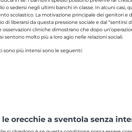
iducia in sé. I bambini spesso possono preferire far cresc
 o sedersi negli ultimi banchi in classe. In alcuni casi, 
o scolastico. La motivazione principale dei genitori e de
 di liberarsi da questa pressione sociale e dal “sentirsi div
stre osservazioni cliniche dimostrano che dopo un’operazio
i sentono molto più a loro agio nelle relazioni sociali.
gici sono più intensi sono le seguenti:
 le orecchie a sventola senza int
e si chiedono è se questa condizione possa essere corre