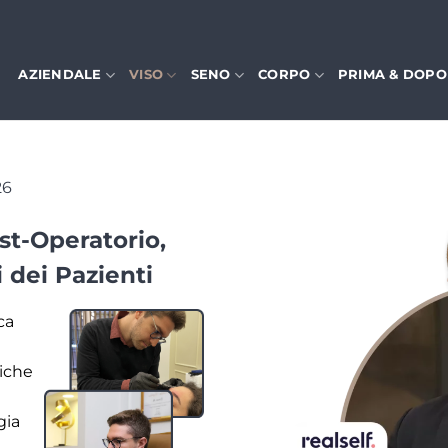
AZIENDALE
VISO
SENO
CORPO
PRIMA & DOPO
26
st-Operatorio,
 dei Pazienti
ca
tiche
gia