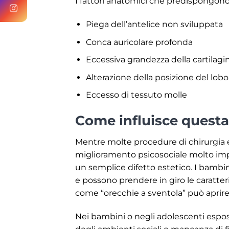
I fattori anatomici che predispongono 
Piega dell’antelice non sviluppata
Conca auricolare profonda
Eccessiva grandezza della cartilagi
Alterazione della posizione del lobo
Eccesso di tessuto molle
Come influisce questa
Mentre molte procedure di chirurgia es
miglioramento psicosociale molto impo
un semplice difetto estetico. I bambi
e possono prendere in giro le caratte
come “orecchie a sventola” può aprire
Nei bambini o negli adolescenti espos