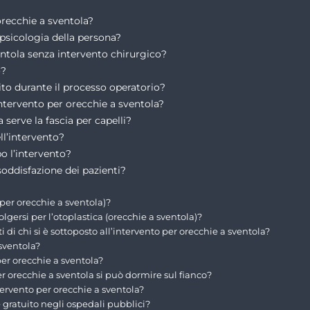
orecchie a sventola?
psicologia della persona?
entola senza intervento chirurgico?
o?
to durante il processo operatorio?
intervento per orecchie a sventola?
 serve la fascia per capelli?
ll’intervento?
o l’intervento?
soddisfazione dei pazienti?
 per orecchie a sventola)?
gersi per l’otoplastica (orecchie a sventola)?
 chi si è sottoposto all’intervento per orecchie a sventola?
 sventola?
per orecchie a sventola?
r orecchie a sventola si può dormire sul fianco?
tervento per orecchie a sventola?
è gratuito negli ospedali pubblici?