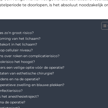
telperiode te doorlopen, is het absoluut noodzakelijk 
es zo’n groot risico?
roming van het lichaam?
tekort in het lichaam?
p cellulair niveau?
s over roken en complicatierisico?
rookrisico het hoogst?
ters een veilige optie vóór de operatie?
taten van esthetische chirurgie?
jdens en na de operatie?
peratieve zwelling en blauwe plekken?
fectierisico?
s het anesthesietraject?
na de operatie?
atietraject?