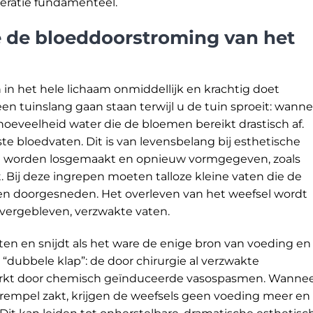
eratie fundamenteel.
e de bloeddoorstroming van het
n in het hele lichaam onmiddellijk en krachtig doet
en tuinslang gaan staan terwijl u de tuin sproeit: wanne
oeveelheid water die de bloemen bereikt drastisch af.
te bloedvaten. Dit is van levensbelang bij esthetische
en worden losgemaakt en opnieuw vormgegeven, zoals
ft. Bij deze ingrepen moeten talloze kleine vaten die de
 doorgesneden. Het overleven van het weefsel wordt
overgebleven, verzwakte vaten.
vaten en snijdt als het ware de enige bron van voeding en
en “dubbele klap”: de door chirurgie al verzwakte
erkt door chemisch geïnduceerde vasospasmen. Wanne
drempel zakt, krijgen de weefsels geen voeding meer en