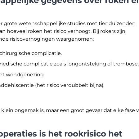
ppelijke gegevens over roken e
or grote wetenschappelijke studies met tienduizenden
an hoeveel roken het risico verhoogt. Bij rokers zijn,
gende risicoverhogingen waargenomen:
hirurgische complicatie.
edische complicatie zoals longontsteking of trombose.
et wondgenezing.
ehiscentie (het risico verdubbelt bijna).
n klein ongemak is, maar een groot gevaar dat elke fase 
operaties is het rookrisico het