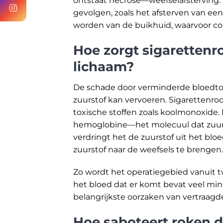
ontstaat necrose—weefselafsterving. 
gevolgen, zoals het afsterven van een
worden van de buikhuid, waarvoor com
Hoe zorgt sigarettenro
lichaam?
De schade door verminderde bloedto
zuurstof kan vervoeren. Sigarettenro
toxische stoffen zoals koolmonoxide.
hemoglobine—het molecuul dat zuurs
verdringt het de zuurstof uit het blo
zuurstof naar de weefsels te brengen.
Zo wordt het operatiegebied vanuit t
het bloed dat er komt bevat veel mind
belangrijkste oorzaken van vertraagd
Hoe saboteert roken d