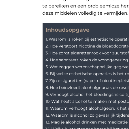
te bereiken en een probleemloze hers
deze middelen volledig te vermijden.
Inhoudsopgave
Waarom is roken bij esthetische operati
Hoe verstoort nicotine de bloeddoorst
Hoe zorgt sigarettenrook voor zuurstof
Hoe saboteert roken de wondgenezing o
Wat zeggen wetenschappelijke gegeven
Bij welke esthetische operaties is het 
Zijn e-sigaretten (vape) of nicotinepleis
Hoe beïnvloedt alcoholgebruik de resul
Verhoogt alcohol het bloedingsrisico ti
Wat heeft alcohol te maken met posto
Waarom verhoogt alcoholgebruik het in
Waarom is alcohol zo gevaarlijk tijden
Mag je alcohol drinken met medicatie 
Welke juiste stappen horen bij het oper