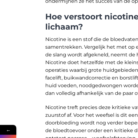
ondermijnen ze het succes van de op
Hoe verstoort nicotin
lichaam?
Nicotine is een stof die de bloedvate
samentrekken. Vergelijk het met op e
de slang wordt afgekneld, neemt de h
Nicotine doet hetzelfde met de kleins
operaties waarbij grote huidgebied
facelift, buikwandcorrectie en borstli
huid voeden, noodgedwongen worden
dan volledig afhankelijk van de paar 
Nicotine treft precies deze kritieke 
zuurstof af. Voor het weefsel is dit e
doorbloeding wordt nog verder bep
←
de bloedtoevoer onder een kritieke 