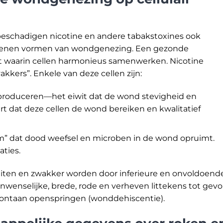
beschadigen nicotine en andere tabakstoxines ook
stenen vormen van wondgenezing. Een gezonde
t waarin cellen harmonieus samenwerken. Nicotine
kkers”. Enkele van deze cellen zijn:
n produceren—het eiwit dat de wond stevigheid en
dert dat deze cellen de wond bereiken en kwalitatief
” dat dood weefsel en microben in de wond opruimt.
ties.
luiten en zwakker worden door inferieure en onvoldoend
nwenselijke, brede, rode en verheven littekens tot gevo
ontaan openspringen (wonddehiscentie).