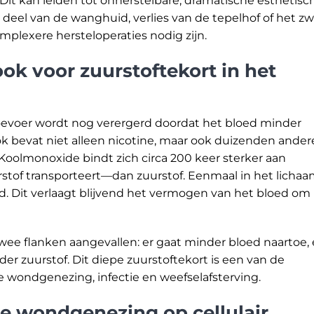
Dit kan leiden tot onherstelbare, dramatische esthetisc
 deel van de wanghuid, verlies van de tepelhof of het zw
plexere hersteloperaties nodig zijn.
ok voor zuurstoftekort in het
evoer wordt nog verergerd doordat het bloed minder
ok bevat niet alleen nicotine, maar ook duizenden ander
 Koolmonoxide bindt zich circa 200 keer sterker aan
tof transporteert—dan zuurstof. Eenmaal in het licha
ed. Dit verlaagt blijvend het vermogen van het bloed om
wee flanken aangevallen: er gaat minder bloed naartoe,
er zuurstof. Dit diepe zuurstoftekort is een van de
e wondgenezing, infectie en weefselafsterving.
e wondgenezing op cellulair