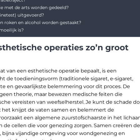
ie met de arts worden gedeeld?
inetest) uitgevoerd?
en roken en alcohol worden gestaakt?
oeilijk is?
sthetische operaties zo’n groot
aat van een esthetische operatie bepaalt, is een
e toedieningsvorm (traditionele sigaret, e-sigaret,
tste en gevaarlijkste belemmering voor dit proces. De
jn geen theorie, maar bewezen medische feiten die
sche vereisten van weefselherstel. Je kunt de schade do
l: het knijpt de vaten samen en belemmert de
roorzaakt een algemene zuurstofschaarste in het licha
an de cellen die voor genezing zorgen. Samen creëren d
e, bijna vijandige omgeving voor wondgenezing en