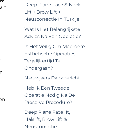
he
Deep Plane Face & Neck
art
Lift + Brow Lift +
Neuscorrectie In Turkije
Wat Is Het Belangrijkste
Advies Na Een Operatie?
Is Het Veilig Om Meerdere
Esthetische Operaties
e
Tegelijkertijd Te
Ondergaan?
am
Nieuwjaars Dankbericht
Heb Ik Een Tweede
Operatie Nodig Na De
 én
Preserve Procedure?
Deep Plane Facelift,
Halslift, Brow Lift &
Neuscorrectie