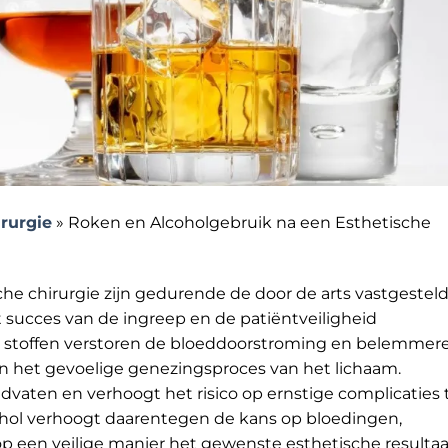
irurgie
»
Roken en Alcoholgebruik na een Esthetische
he chirurgie zijn gedurende de door de arts vastgestel
t succes van de ingreep en de patiëntveiligheid
e stoffen verstoren de bloeddoorstroming en belemmer
 in het gevoelige genezingsproces van het lichaam.
aten en verhoogt het risico op ernstige complicaties 
lcohol verhoogt daarentegen de kans op bloedingen,
op een veilige manier het gewenste esthetische resultaa