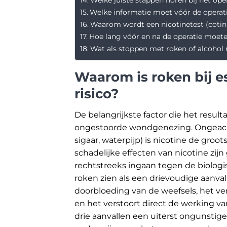
Welke informatie moet vóór de operat
Waarom wordt een nicotinetest (cotin
Hoe lang vóór en na de operatie moet
Wat als stoppen met roken of alcohol m
Waarom is roken bij e
risico?
De belangrijkste factor die het result
ongestoorde wondgenezing. Ongeacht d
sigaar, waterpijp) is nicotine de groo
schadelijke effecten van nicotine zi
rechtstreeks ingaan tegen de biologi
roken zien als een drievoudige aanva
doorbloeding van de weefsels, het ve
en het verstoort direct de werking v
drie aanvallen een uiterst ongunstig