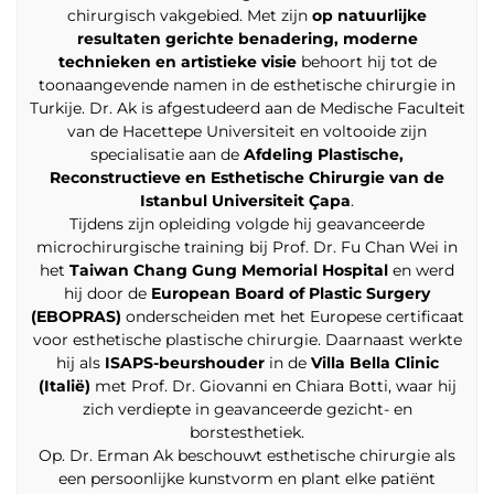
chirurgisch vakgebied. Met zijn
op natuurlijke
resultaten gerichte benadering, moderne
technieken en artistieke visie
behoort hij tot de
toonaangevende namen in de esthetische chirurgie in
Turkije. Dr. Ak is afgestudeerd aan de Medische Faculteit
van de Hacettepe Universiteit en voltooide zijn
specialisatie aan de
Afdeling Plastische,
Reconstructieve en Esthetische Chirurgie van de
Istanbul Universiteit Çapa
.
Tijdens zijn opleiding volgde hij geavanceerde
microchirurgische training bij Prof. Dr. Fu Chan Wei in
het
Taiwan Chang Gung Memorial Hospital
en werd
hij door de
European Board of Plastic Surgery
(EBOPRAS)
onderscheiden met het Europese certificaat
voor esthetische plastische chirurgie. Daarnaast werkte
hij als
ISAPS-beurshouder
in de
Villa Bella Clinic
(Italië)
met Prof. Dr. Giovanni en Chiara Botti, waar hij
zich verdiepte in geavanceerde gezicht- en
borstesthetiek.
Op. Dr. Erman Ak beschouwt esthetische chirurgie als
een persoonlijke kunstvorm en plant elke patiënt