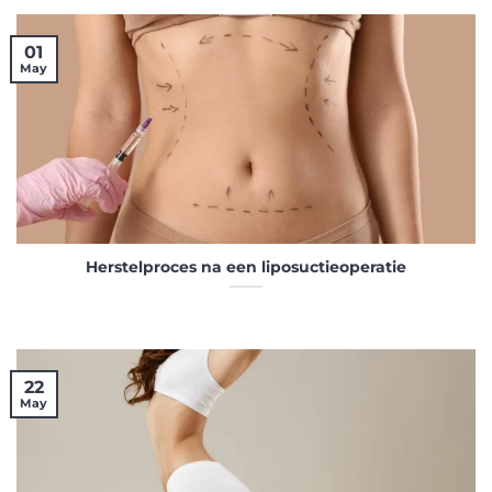
01
May
Herstelproces na een liposuctieoperatie
22
May