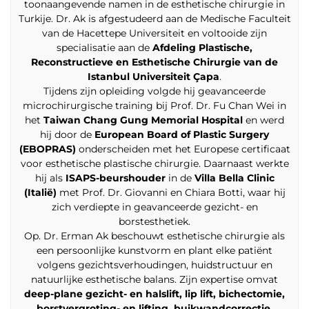
toonaangevende namen in de esthetische chirurgie in
Turkije. Dr. Ak is afgestudeerd aan de Medische Faculteit
van de Hacettepe Universiteit en voltooide zijn
specialisatie aan de
Afdeling Plastische,
Reconstructieve en Esthetische Chirurgie van de
Istanbul Universiteit Çapa
.
Tijdens zijn opleiding volgde hij geavanceerde
microchirurgische training bij Prof. Dr. Fu Chan Wei in
het
Taiwan Chang Gung Memorial Hospital
en werd
hij door de
European Board of Plastic Surgery
(EBOPRAS)
onderscheiden met het Europese certificaat
voor esthetische plastische chirurgie. Daarnaast werkte
hij als
ISAPS-beurshouder
in de
Villa Bella Clinic
(Italië)
met Prof. Dr. Giovanni en Chiara Botti, waar hij
zich verdiepte in geavanceerde gezicht- en
borstesthetiek.
Op. Dr. Erman Ak beschouwt esthetische chirurgie als
een persoonlijke kunstvorm en plant elke patiënt
volgens gezichtsverhoudingen, huidstructuur en
natuurlijke esthetische balans. Zijn expertise omvat
deep-plane gezicht- en halslift, lip lift, bichectomie,
borstvergroting- en lifting, buikwandcorrectie,