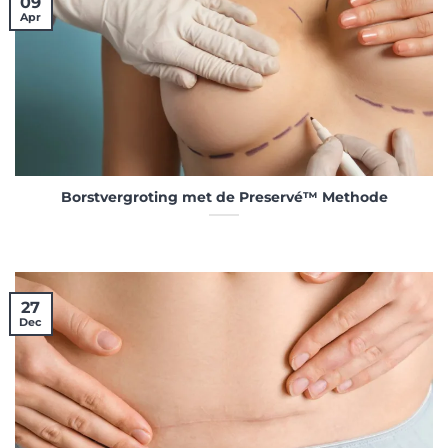
09
Apr
Borstvergroting met de Preservé™ Methode
27
Dec