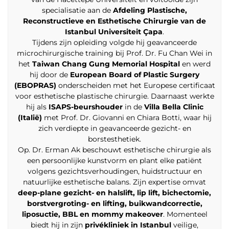
specialisatie aan de
Afdeling Plastische,
Reconstructieve en Esthetische Chirurgie van de
Istanbul Universiteit Çapa
.
Tijdens zijn opleiding volgde hij geavanceerde
microchirurgische training bij Prof. Dr. Fu Chan Wei in
het
Taiwan Chang Gung Memorial Hospital
en werd
hij door de
European Board of Plastic Surgery
(EBOPRAS)
onderscheiden met het Europese certificaat
voor esthetische plastische chirurgie. Daarnaast werkte
hij als
ISAPS-beurshouder
in de
Villa Bella Clinic
(Italië)
met Prof. Dr. Giovanni en Chiara Botti, waar hij
zich verdiepte in geavanceerde gezicht- en
borstesthetiek.
Op. Dr. Erman Ak beschouwt esthetische chirurgie als
een persoonlijke kunstvorm en plant elke patiënt
volgens gezichtsverhoudingen, huidstructuur en
natuurlijke esthetische balans. Zijn expertise omvat
deep-plane gezicht- en halslift, lip lift, bichectomie,
borstvergroting- en lifting, buikwandcorrectie,
liposuctie, BBL en mommy makeover
. Momenteel
biedt hij in zijn
privékliniek in Istanbul
veilige,