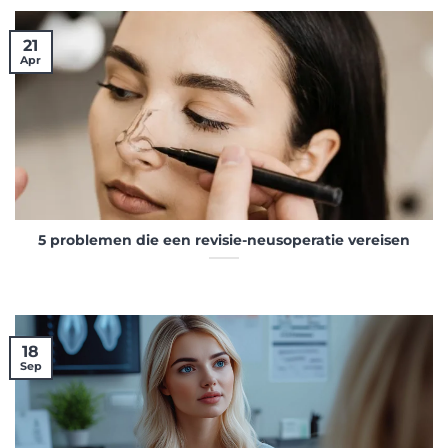
21
Apr
5 problemen die een revisie-neusoperatie vereisen
18
Sep