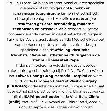
Op. Dr. Erman Ak is een internationaal ervaren specialist
die bekendstaat om
gezichts-, borst- en
lichaamscontourchirurgie
binnen het esthetisch
chirurgisch vakgebied. Met zijn
op natuurlijke
resultaten gerichte benadering, moderne
technieken en artistieke visie
behoort hij tot de
toonaangevende namen in de esthetische chirurgie in
Turkije. Dr. Ak is afgestudeerd aan de Medische Faculteit
van de Hacettepe Universiteit en voltooide zijn
specialisatie aan de
Afdeling Plastische,
Reconstructieve en Esthetische Chirurgie van de
Istanbul Universiteit Çapa
.
Tijdens zijn opleiding volgde hij geavanceerde
microchirurgische training bij Prof. Dr. Fu Chan Wei in
het
Taiwan Chang Gung Memorial Hospital
en werd
hij door de
European Board of Plastic Surgery
(EBOPRAS)
onderscheiden met het Europese certificaat
voor esthetische plastische chirurgie. Daarnaast werkte
hij als
ISAPS-beurshouder
in de
Villa Bella Clinic
(Italië)
met Prof. Dr. Giovanni en Chiara Botti, waar hij
zich verdiepte in geavanceerde gezicht- en