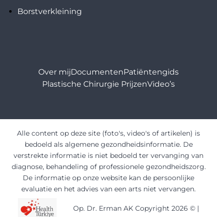
Borstverkleining
Over mij
Documenten
Patiëntengids
Plastische Chirurgie Prijzen
Video’s
Alle content op deze site (foto's, video's of artikelen) is
bedoeld als algemene gezondheidsinformatie. De
verstrekte informatie is niet bedoeld ter vervanging van
diagnose, behandeling of professionele gezondheidszorg.
De informatie op onze website kan de persoonlijke
evaluatie en het advies van een arts niet vervangen.
Op. Dr. Erman AK Copyright 2026 ©
|