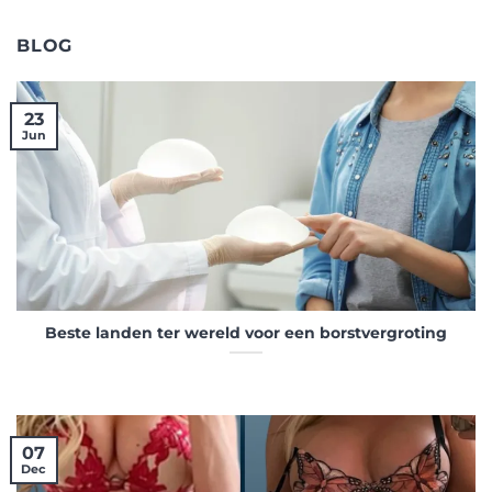
BLOG
23
Jun
Beste landen ter wereld voor een borstvergroting
07
Dec