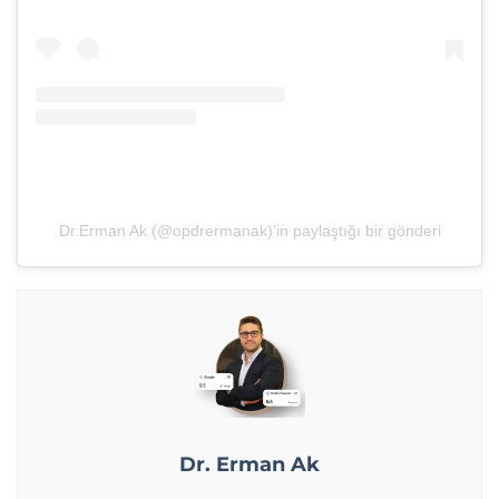
Dr.Erman Ak (@opdrermanak)’in paylaştığı bir gönderi
Dr. Erman Ak