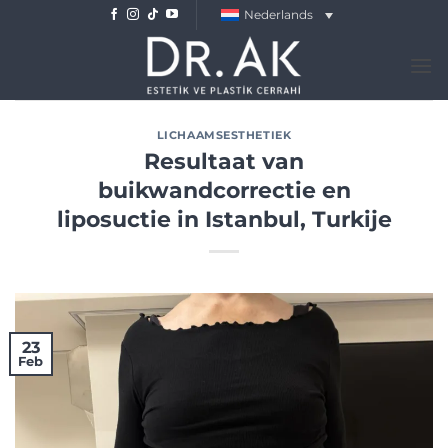
Skip
Nederlands
to
content
LICHAAMSESTHETIEK
Resultaat van
buikwandcorrectie en
liposuctie in Istanbul, Turkije
23
Feb