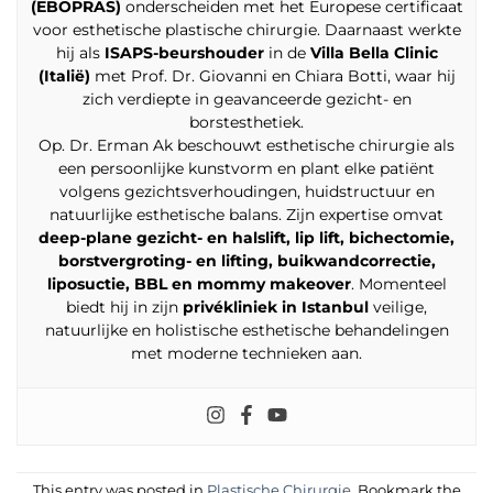
(EBOPRAS)
onderscheiden met het Europese certificaat
voor esthetische plastische chirurgie. Daarnaast werkte
hij als
ISAPS-beurshouder
in de
Villa Bella Clinic
(Italië)
met Prof. Dr. Giovanni en Chiara Botti, waar hij
zich verdiepte in geavanceerde gezicht- en
borstesthetiek.
Op. Dr. Erman Ak beschouwt esthetische chirurgie als
een persoonlijke kunstvorm en plant elke patiënt
volgens gezichtsverhoudingen, huidstructuur en
natuurlijke esthetische balans. Zijn expertise omvat
deep-plane gezicht- en halslift, lip lift, bichectomie,
borstvergroting- en lifting, buikwandcorrectie,
liposuctie, BBL en mommy makeover
. Momenteel
biedt hij in zijn
privékliniek in Istanbul
veilige,
natuurlijke en holistische esthetische behandelingen
met moderne technieken aan.
This entry was posted in
Plastische Chirurgie
. Bookmark the