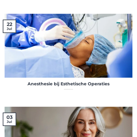
22
Jul
Anesthesie bij Esthetische Operaties
03
Jul