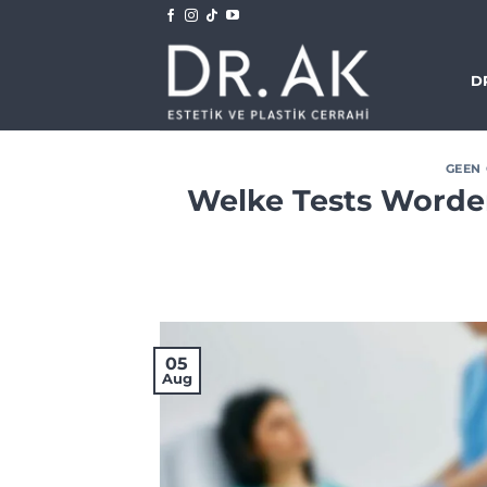
Skip
to
content
D
GEEN
Welke Tests Worde
05
Aug