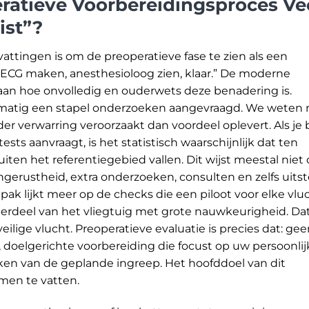
ratieve Voorbereidingsproces Ve
ist”?
tingen is om de preoperatieve fase te zien als een
, ECG maken, anesthesioloog zien, klaar.” De moderne
aan hoe onvolledig en ouderwets deze benadering is.
nematig een stapel onderzoeken aangevraagd. We weten 
der verwarring veroorzaakt dan voordeel oplevert. Als je b
sts aanvraagt, is het statistisch waarschijnlijk dat ten
iten het referentiegebied vallen. Dit wijst meestal niet
ngerustheid, extra onderzoeken, consulten en zelfs uitst
ak lijkt meer op de checks die een piloot voor elke vlu
nderdeel van het vliegtuig met grote nauwkeurigheid. Dat
eilige vlucht. Preoperatieve evaluatie is precies dat: ge
 doelgerichte voorbereiding die focust op uw persoonlij
n van de geplande ingreep. Het hoofddoel van dit
men te vatten.