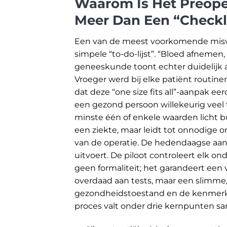
Waarom Is Het Preope
Meer Dan Een “Checkl
Een van de meest voorkomende misvat
simpele “to-do-lijst”. “Bloed afnemen
geneeskunde toont echter duidelijk 
Vroeger werd bij elke patiënt routi
dat deze “one size fits all”-aanpak eer
een gezond persoon willekeurig veel te
minste één of enkele waarden licht bu
een ziekte, maar leidt tot onnodige o
van de operatie. De hedendaagse aanp
uitvoert. De piloot controleert elk o
geen formaliteit; het garandeert een v
overdaad aan tests, maar een slimme,
gezondheidstoestand en de kenmerke
proces valt onder drie kernpunten sa