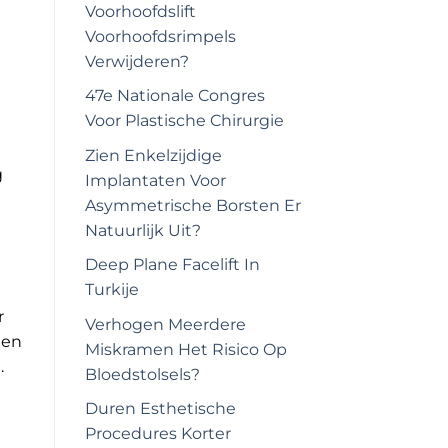
Voorhoofdslift
Voorhoofdsrimpels
Verwijderen?
47e Nationale Congres
Voor Plastische Chirurgie
Zien Enkelzijdige
g
Implantaten Voor
Asymmetrische Borsten Er
Natuurlijk Uit?
Deep Plane Facelift In
Turkije
r
Verhogen Meerdere
een
Miskramen Het Risico Op
.
Bloedstolsels?
Duren Esthetische
Procedures Korter