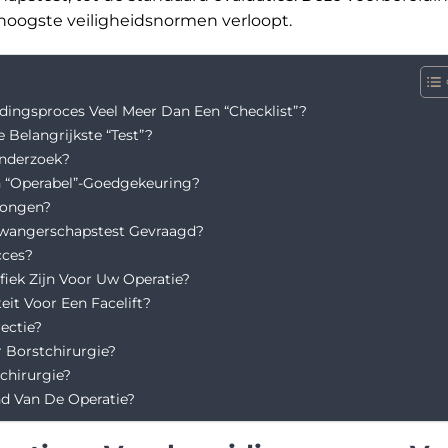
 hoogste veiligheidsnormen verloopt.
dingsproces Veel Meer Dan Een “Checklist”?
Belangrijkste “Test”?
Onderzoek?
n “Operabel”-Goedgekeuring?
Longen?
wangerschapstest Gevraagd?
cces?
fiek Zijn Voor Uw Operatie?
it Voor Een Facelift?
ectie?
 Borstchirurgie?
chirurgie?
d Van De Operatie?