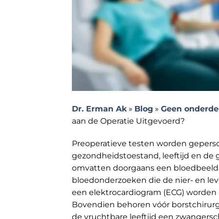
Dr. Erman Ak
»
Blog
»
Geen onderdee
aan de Operatie Uitgevoerd?
Preoperatieve testen worden geperso
gezondheidstoestand, leeftijd en de 
omvatten doorgaans een bloedbeeld 
bloedonderzoeken die de nier- en leve
een elektrocardiogram (ECG) worden
Bovendien behoren vóór borstchirurgi
de vruchtbare leeftijd een zwangersc