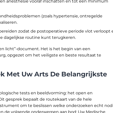
tie en anesthesie vooraf inschatten en tot een minimum
ondheidsproblemen (zoals hypertensie, ontregelde
aliseren.
ereiden zodat de postoperatieve periode vlot verloopt 
 dagelijkse routine kunt terugkeren.
oen licht”-document. Het is het begin van een
rg, opgezet om het veiligste en beste resultaat te
k Met Uw Arts De Belangrijkste
hnologische tests en beeldvorming: het open en
Dit gesprek bepaalt de routekaart van de hele
 instrument om te beslissen welke onderzoeken echt nod
komen de volgende onderwerpen aan bod: Uw Medische