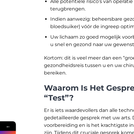
Alle potentiële risico’s van opera
terugbrengen.
Indien aanwezig: beheersbare gez
bloedsuiker) vóór de ingreep optim
Uw lichaam zo goed mogelijk voorb
u snel en gezond naar uw gewenste
Kortom: dit is veel meer dan een “gr
gezondheidsreis tussen u en uw chiru
bereiken.
Waarom Is Het Gespre
“Test”?
Er is iets waardevollers dan alle tec
gedetailleerde gesprek met uw arts. 
voorbereiding en is het krachtigste
←
zijn. Tijdens dit cruciale gesprek 