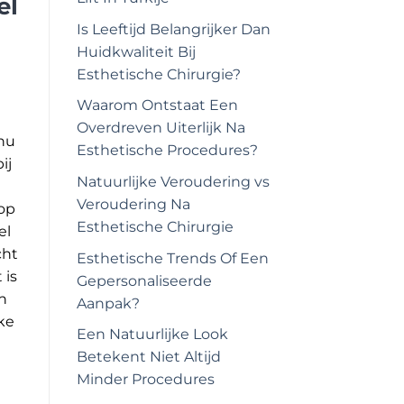
el
Is Leeftijd Belangrijker Dan
Huidkwaliteit Bij
Esthetische Chirurgie?
Waarom Ontstaat Een
Overdreven Uiterlijk Na
nu
Esthetische Procedures?
ij
Natuurlijke Veroudering vs
Veroudering Na
 op
Esthetische Chirurgie
el
cht
Esthetische Trends Of Een
 is
Gepersonaliseerde
en
Aanpak?
ke
Een Natuurlijke Look
Betekent Niet Altijd
Minder Procedures