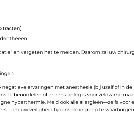
xtracten)
uidentheeën
icatie” en vergeten het te melden. Daarom zal uw chirur
ringen
 negatieve ervaringen met anesthesie (bij uzelf of in de
pt ons te beoordelen of er een aanleg is voor zeldzame maa
igne hyperthermie. Meld ook alle allergieën—zelfs voor 
ters—om uw veiligheid tijdens de ingreep te waarborgen