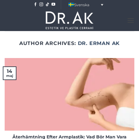
Skip
Svenska
to
content
AUTHOR ARCHIVES:
DR. ERMAN AK
14
maj
Återhämtning Efter Armplastik: Vad Bör Man Vara