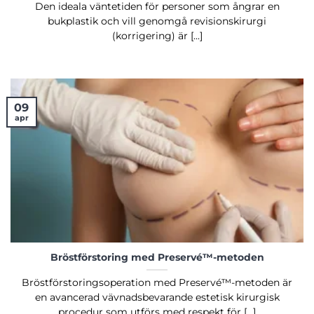
Den ideala väntetiden för personer som ångrar en
bukplastik och vill genomgå revisionskirurgi
(korrigering) är [...]
09
apr
Bröstförstoring med Preservé™-metoden
Bröstförstoringsoperation med Preservé™-metoden är
en avancerad vävnadsbevarande estetisk kirurgisk
procedur som utförs med respekt för [...]