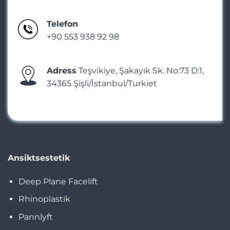
Telefon
+90 553 938 92 98
Adress
Teşvikiye, Şakayık Sk. No:73 D:1,
34365 Şişli/İstanbul/Turkiet
Ansiktsestetik
Deep Plane Facelift
Rhinoplastik
Pannlyft