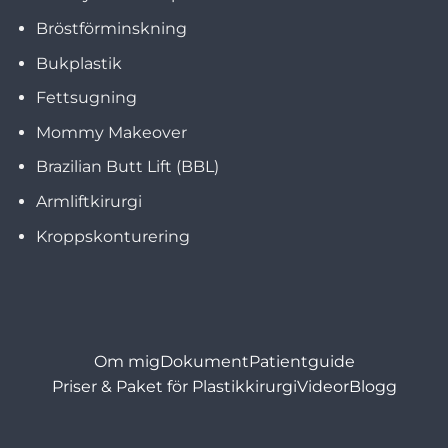
Bröstförminskning
Bukplastik
Fettsugning
Mommy Makeover
Brazilian Butt Lift (BBL)
Armliftkirurgi
Kroppskonturering
Om mig
Dokument
Patientguide
Priser & Paket för Plastikkirurgi
Videor
Blogg