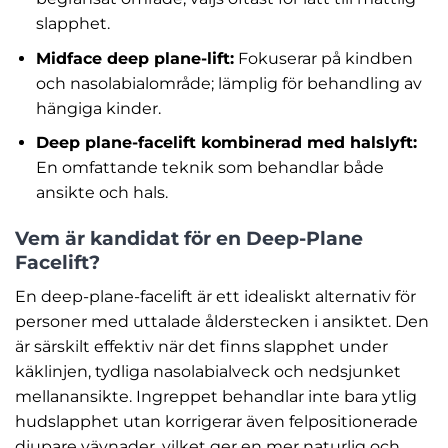
slapphet.
Midface deep plane-lift:
Fokuserar på kindben
och nasolabialområde; lämplig för behandling av
hängiga kinder.
Deep plane-facelift kombinerad med halslyft:
En omfattande teknik som behandlar både
ansikte och hals.
Vem är kandidat för en Deep-Plane
Facelift?
En deep-plane-facelift är ett idealiskt alternativ för
personer med uttalade ålderstecken i ansiktet. Den
är särskilt effektiv när det finns slapphet under
käklinjen, tydliga nasolabialveck och nedsjunket
mellanansikte. Ingreppet behandlar inte bara ytlig
hudslapphet utan korrigerar även felpositionerade
djupare vävnader, vilket ger en mer naturlig och