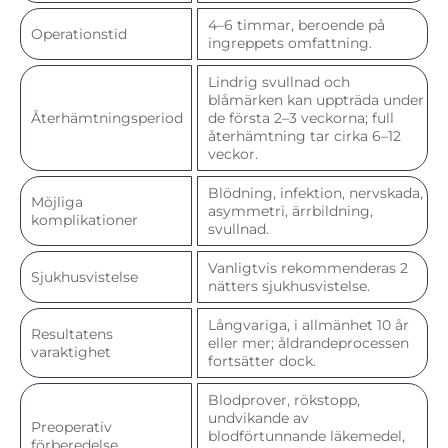
4–6 timmar, beroende på
Operationstid
ingreppets omfattning.
Lindrig svullnad och
blåmärken kan uppträda under
Återhämtningsperiod
de första 2–3 veckorna; full
återhämtning tar cirka 6–12
veckor.
Blödning, infektion, nervskada,
Möjliga
asymmetri, ärrbildning,
komplikationer
svullnad.
Vanligtvis rekommenderas 2
Sjukhusvistelse
nätters sjukhusvistelse.
Långvariga, i allmänhet 10 år
Resultatens
eller mer; åldrandeprocessen
varaktighet
fortsätter dock.
Blodprover, rökstopp,
undvikande av
Preoperativ
blodförtunnande läkemedel,
förberedelse