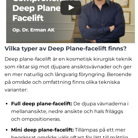
Vilka typer av Deep Plane-facelift finns?
Deep plane-facelift är en kosmetisk kirurgisk teknik
som riktar sig mot djupare ansiktsvävnader och ger
en mer naturlig och långvarig föryngring. Beroende
på område och omfattning finns olika tekniska
varianter:
Full deep plane-facelift:
De djupa vävnaderna i
mellanansikte, nedre ansikte och hals friläggs
och ompositioneras.
Mini deep plane-facelift:
Tillämpas på ett mer
begränsat område; väljs oftast för lätt till måttlig