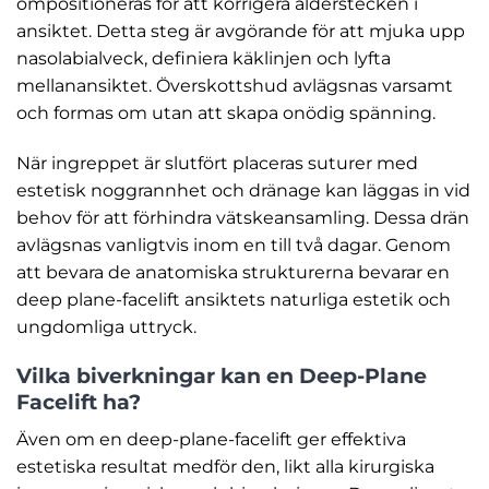
ompositioneras för att korrigera ålderstecken i
ansiktet. Detta steg är avgörande för att mjuka upp
nasolabialveck, definiera käklinjen och lyfta
mellanansiktet. Överskottshud avlägsnas varsamt
och formas om utan att skapa onödig spänning.
När ingreppet är slutfört placeras suturer med
estetisk noggrannhet och dränage kan läggas in vid
behov för att förhindra vätskeansamling. Dessa drän
avlägsnas vanligtvis inom en till två dagar. Genom
att bevara de anatomiska strukturerna bevarar en
deep plane-facelift ansiktets naturliga estetik och
ungdomliga uttryck.
Vilka biverkningar kan en Deep-Plane
Facelift ha?
Även om en deep-plane-facelift ger effektiva
estetiska resultat medför den, likt alla kirurgiska