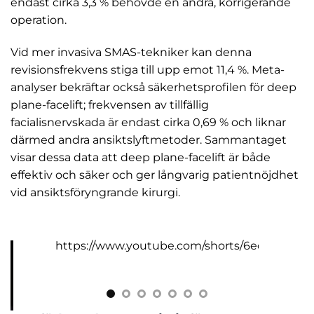
endast cirka 3,3 % behövde en andra, korrigerande
operation.
Vid mer invasiva SMAS-tekniker kan denna
revisionsfrekvens stiga till upp emot 11,4 %. Meta-
analyser bekräftar också säkerhetsprofilen för deep
plane-facelift; frekvensen av tillfällig
facialisnervskada är endast cirka 0,69 % och liknar
därmed andra ansiktslyftmetoder. Sammantaget
visar dessa data att deep plane-facelift är både
effektiv och säker och ger långvarig patientnöjdhet
vid ansiktsföryngrande kirurgi.
https://www.youtube.com/shorts/6ecgYezTp