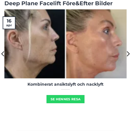
Deep Plane Facelift Före&Efter Bilder
16
apr
Kombinerat ansiktslyft och nacklyft
SE HENNES RESA