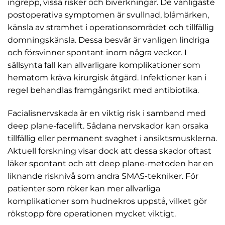
ingrepp, vissa risker och biverkningar. De vanligaste
postoperativa symptomen är svullnad, blåmärken,
känsla av stramhet i operationsområdet och tillfällig
domningskänsla. Dessa besvär är vanligen lindriga
och försvinner spontant inom några veckor. I
sällsynta fall kan allvarligare komplikationer som
hematom kräva kirurgisk åtgärd. Infektioner kan i
regel behandlas framgångsrikt med antibiotika.
Facialisnervskada är en viktig risk i samband med
deep plane-facelift. Sådana nervskador kan orsaka
tillfällig eller permanent svaghet i ansiktsmusklerna.
Aktuell forskning visar dock att dessa skador oftast
läker spontant och att deep plane-metoden har en
liknande risknivå som andra SMAS-tekniker. För
patienter som röker kan mer allvarliga
komplikationer som hudnekros uppstå, vilket gör
rökstopp före operationen mycket viktigt.