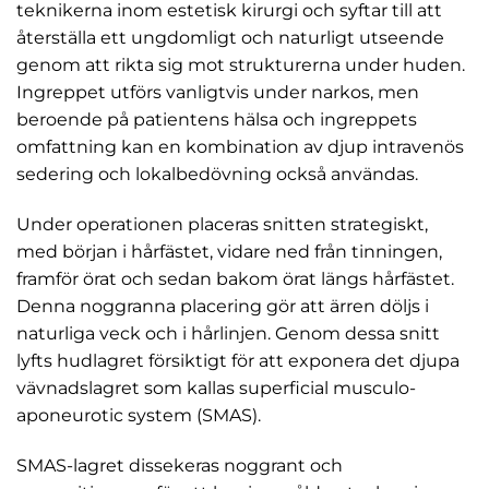
teknikerna inom estetisk kirurgi och syftar till att
återställa ett ungdomligt och naturligt utseende
genom att rikta sig mot strukturerna under huden.
Ingreppet utförs vanligtvis under narkos, men
beroende på patientens hälsa och ingreppets
omfattning kan en kombination av djup intravenös
sedering och lokalbedövning också användas.
Under operationen placeras snitten strategiskt,
med början i hårfästet, vidare ned från tinningen,
framför örat och sedan bakom örat längs hårfästet.
Denna noggranna placering gör att ärren döljs i
naturliga veck och i hårlinjen. Genom dessa snitt
lyfts hudlagret försiktigt för att exponera det djupa
vävnadslagret som kallas superficial musculo-
aponeurotic system (SMAS).
SMAS-lagret dissekeras noggrant och