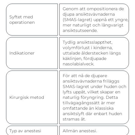
Genom att ompositionera de
djupa ansiktsvävnaderna
Syftet med
(SMAS-lagret) uppnå ett yngre,
operationen
mer naturligt och långvarigt
ansiktsutseende.
Tydlig ansiktsslappthet,
volymförlust i kinderna,
Indikationer
uttalade ålderstecken längs
käklinjen, fördjupade
nasolabialveck.
För att nå de djupare
ansiktsvävnaderna friläggs
SMAS-lagret under huden och
lyfts uppåt, vilket skapar en
Kirurgisk metod
naturlig föryngring. Detta
tillvägagångssätt är mer
omfattande än klassiska
ansiktslyft där enbart huden
stramas åt.
Typ av anestesi
Allmän anestesi.