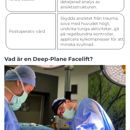
detaljerad analys av
ansiktsstrukturen.
Skydda ansiktet från trauma,
sova med huvudet högt,
undvika tunga aktiviteter, gå
Postoperativ vård
på regelbundna kontroller,
applicera kylkompresser för att
minska svullnad.
Vad är en Deep-Plane Facelift?