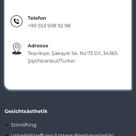
Telefon
+90 553 938 92 98
Adresse
Teşvikiye, Şakayık Sk. No:73 D:1, 34365
Şişli/Istanbul/Türkei
Gesichtsästhetik
Stirnlifting
Unterlidstraffung (Untere Blepharoplastik)