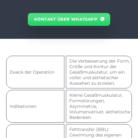
KONTAKT ÜBER WHATSAPP
Die Verbesserung der Form,
Größe und Kontur der
Zweck der Operation
Gesäßmuskulatur, um ein
voller und ästhetischer
Aussehen zu erzielen.
Kleine Gesäßmuskulatur,
Formstörungen,
Indikationen
Asymmetrie,
Volumenverlust, ästhetische
Bedenken.
Fetttransfer (BBL):
Gewinnung des eigenen