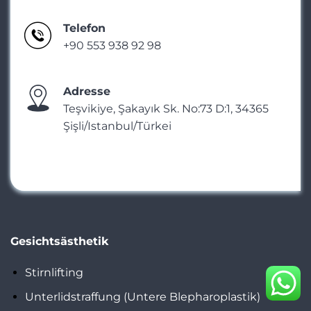
Telefon
+90 553 938 92 98
Adresse
Teşvikiye, Şakayık Sk. No:73 D:1, 34365
Şişli/Istanbul/Türkei
Gesichtsästhetik
Stirnlifting
Unterlidstraffung (Untere Blepharoplastik)