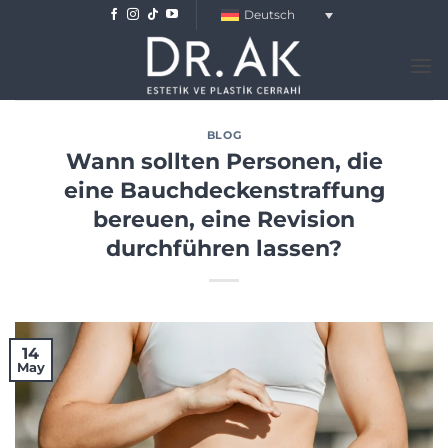
Skip
Deutsch
to
content
BLOG
Wann sollten Personen, die
eine Bauchdeckenstraffung
bereuen, eine Revision
durchführen lassen?
14
May