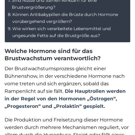
Sind Nüsse und Samen wirksam für eine
Brustvergrößerung?
Können Antibabypillen die Brüste durch Hormone
vorübergehend vergrößern?
Wie wirken sich verarbeitete Lebensmittel und
ungesunde Fette auf die Brustgröße aus?
Welche Hormone sind für das
Brustwachstum verantwortlich?
Der Brustwachstumsprozess gleicht einer
Bühnenshow, in der verschiedene Hormone nach
vorne treten und sich ergänzen, sobald das
Rampenlicht auf sie fällt.
Die Hauptrollen werden
in der Regel von den Hormonen „Östrogen“,
„Progesteron“ und „Prolaktin“ gespielt.
Die Produktion und Freisetzung dieser Hormone
werden durch mehrere Mechanismen reguliert, vor
allem durch die Hypophyse. Steigt oder fällt eines