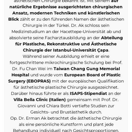
ästhetischen Chirurgie bekannt ist. Mit seinem
auf
natürliche Ergebnisse ausgerichteten chirurgischen
Ansatz, modernen Techniken und künstlerischen
Blick
zählt er zu den führenden Namen der ästhetischen
Chirurgie in der Türkei. Dr. Ak schloss sein
Medizinstudium an der Hacettepe-Universität ab und
absolvierte seine Facharztausbildung an der
Abteilung
für Plastische, Rekonstruktive und Ästhetische
Chirurgie der Istanbul-Universität Çapa
.
Während seiner Ausbildung erhielt er eine
fortgeschrittene mikrochirurgische Schulung bei Prof.
Dr. Fu Chan Wei im
Taiwan Chang Gung Memorial
Hospital
und wurde vom
European Board of Plastic
Surgery (EBOPRAS)
mit der europäischen Qualifikation
für ästhetische plastische Chirurgie ausgezeichnet.
Darüber hinaus führte er als
ISAPS-Stipendiat
an der
Villa Bella Clinic (Italien)
gemeinsam mit Prof. Dr.
Giovanni und Chiara Botti vertiefte Studien zur
Gesichts- und Brustästhetik durch.
Op. Dr. Erman Ak betrachtet die ästhetische Chirurgie
als eine persönliche Kunstform und plant jede
Behandlung individuell nach Gesichtsproportionen,