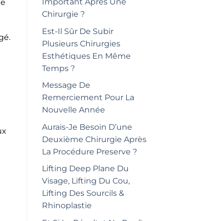
Important Après Une
le
Chirurgie ?
Est-Il Sûr De Subir
gé.
Plusieurs Chirurgies
Esthétiques En Même
Temps ?
Message De
Remerciement Pour La
Nouvelle Année
Aurais-Je Besoin D’une
ux
Deuxième Chirurgie Après
La Procédure Preserve ?
Lifting Deep Plane Du
Visage, Lifting Du Cou,
Lifting Des Sourcils &
Rhinoplastie