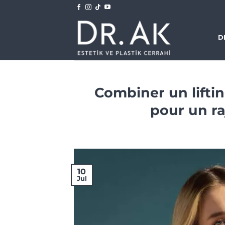
Skip
to
content
D
Combiner un lifti
pour un r
10
Jul