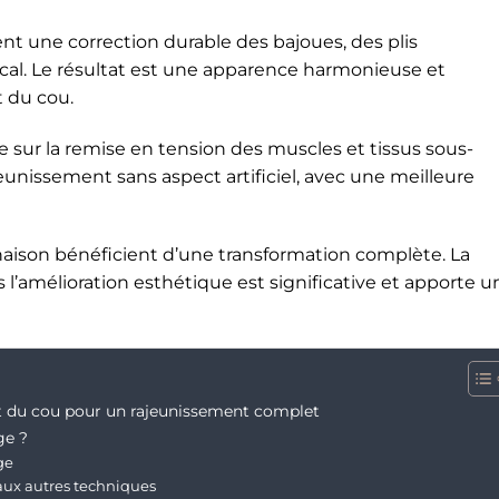
ent une correction durable des bajoues, des plis
al. Le résultat est une apparence harmonieuse et
t du cou.
e sur la remise en tension des muscles et tissus sous-
eunissement sans aspect artificiel, avec une meilleure
naison bénéficient d’une transformation complète. La
’amélioration esthétique est significative et apporte u
et du cou pour un rajeunissement complet
ge ?
ge
 aux autres techniques