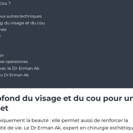
 cou ?
 aux autres techniques
ng du visage et du cou
inée
s
on
st-opératoires
avec le Dr Erman Ak
du Dr Erman Ak
rofond du visage et du cou pour u
et
niquement la beauté : elle permet aussi de renforcer la
lité de vie. Le Dr Erman Ak, expert en chirurgie esthétiq