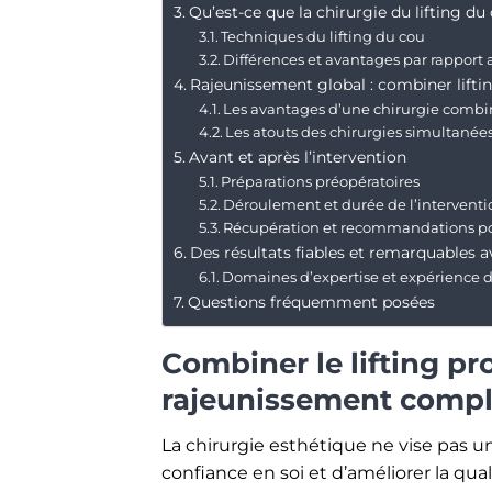
Qu’est-ce que la chirurgie du lifting du
Techniques du lifting du cou
Différences et avantages par rapport
Rajeunissement global : combiner lifti
Les avantages d’une chirurgie comb
Les atouts des chirurgies simultanée
Avant et après l’intervention
Préparations préopératoires
Déroulement et durée de l’interventi
Récupération et recommandations po
Des résultats fiables et remarquables 
Domaines d’expertise et expérience 
Questions fréquemment posées
Combiner le lifting p
rajeunissement compl
La chirurgie esthétique ne vise pas u
confiance en soi et d’améliorer la qua