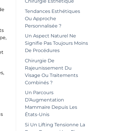
Chirurgie Esthétique
de
Tendances Esthétiques
Ou Approche
Personnalisée ?
ts
Un Aspect Naturel Ne
pe,
Signifie Pas Toujours Moins
De Procédures
et
Chirurgie De
Rajeunissement Du
s,
Visage Ou Traitements
Combinés ?
Un Parcours
D’Augmentation
Mammaire Depuis Les
us
États-Unis
Si Un Lifting Tensionne La