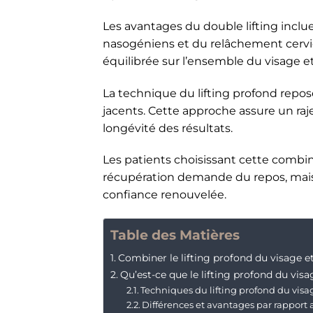
Les avantages du double lifting inclu
nasogéniens et du relâchement cervic
équilibrée sur l’ensemble du visage e
La technique du lifting profond repos
jacents. Cette approche assure un raj
longévité des résultats.
Les patients choisissant cette combi
récupération demande du repos, mais l
confiance renouvelée.
Table des Matières
Combiner le lifting profond du visage 
Qu’est-ce que le lifting profond du visa
Techniques du lifting profond du visa
Différences et avantages par rapport