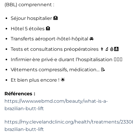
(BBL) comprennent :
Séjour hospitalier 🏥
Hôtel 5 étoiles 🏨
Transferts aéroport-hôtel-hôpital 🚘
Tests et consultations préopératoires 👨‍🔬🩸🩻
Infirmier·ère privé·e durant l’hospitalisation 👩🏻‍⚕️
Vêtements compressifs, médication… 📝
Et bien plus encore ! 🌟
Références :
https://www.webmd.com/beauty/what-is-a-
brazilian-butt-lift
https://my.clevelandclinic.org/health/treatments/2330
brazilian-butt-lift