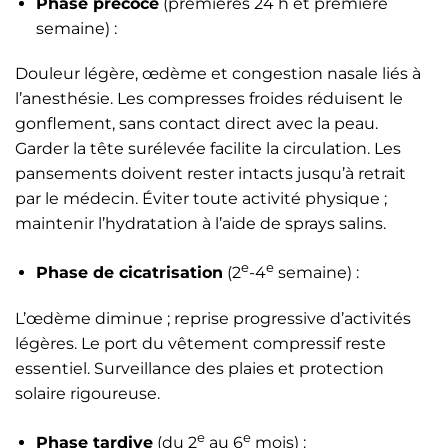
Phase précoce
(premières 24 h et première
semaine) :
Douleur légère, œdème et congestion nasale liés à
l’anesthésie. Les compresses froides réduisent le
gonflement, sans contact direct avec la peau.
Garder la tête surélevée facilite la circulation. Les
pansements doivent rester intacts jusqu’à retrait
par le médecin. Éviter toute activité physique ;
maintenir l’hydratation à l’aide de sprays salins.
e
e
Phase de cicatrisation
(2
-4
semaine) :
L’œdème diminue ; reprise progressive d’activités
légères. Le port du vêtement compressif reste
essentiel. Surveillance des plaies et protection
solaire rigoureuse.
e
e
Phase tardive
(du 2
au 6
mois) :