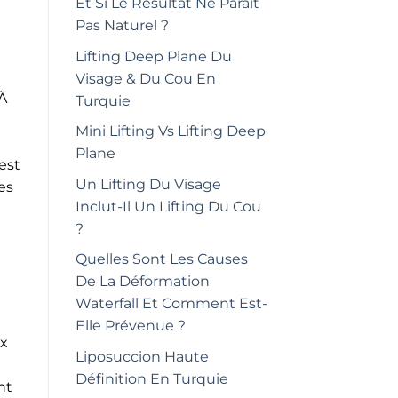
Et Si Le Résultat Ne Paraît
Pas Naturel ?
Lifting Deep Plane Du
Visage & Du Cou En
 À
Turquie
Mini Lifting Vs Lifting Deep
Plane
 est
Un Lifting Du Visage
es
Inclut-Il Un Lifting Du Cou
?
Quelles Sont Les Causes
De La Déformation
Waterfall Et Comment Est-
Elle Prévenue ?
ux
Liposuccion Haute
Définition En Turquie
nt