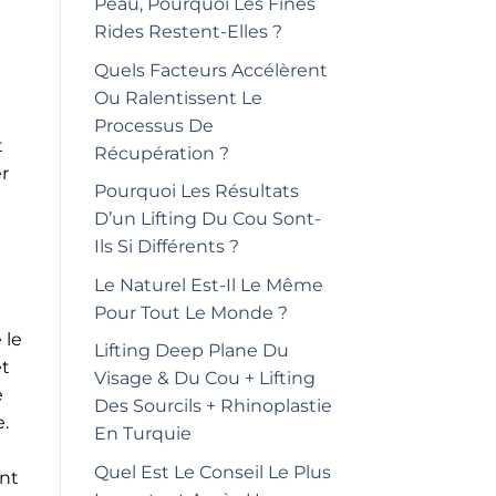
Peau, Pourquoi Les Fines
Rides Restent-Elles ?
Quels Facteurs Accélèrent
Ou Ralentissent Le
Processus De
t
Récupération ?
r
Pourquoi Les Résultats
D’un Lifting Du Cou Sont-
Ils Si Différents ?
Le Naturel Est-Il Le Même
Pour Tout Le Monde ?
 le
Lifting Deep Plane Du
et
Visage & Du Cou + Lifting
e
Des Sourcils + Rhinoplastie
.
En Turquie
Quel Est Le Conseil Le Plus
ont