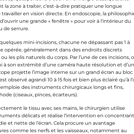
t la zone à traiter, c’est-à-dire pratiquer une longue
travailler en vision directe. En endoscopie, la philosophi
’ouvrir une grande « fenêtre » pour voir à l’intérieur du
u de serrure.
 quelques mini-incisions, chacune ne dépassant pas 1 à
one opérée, généralement dans des endroits discrets
ou les plis naturels du corps. Par l’une de ces incisions, 
i à son extrémité d’une caméra haute résolution et d’u
ope projette l’image interne sur un grand écran au bloc
st observé agrandi 10 à 15 fois et bien plus éclairé qu’à l’
on emploie des instruments chirurgicaux longs et fins,
de (ciseaux, pinces, écarteurs).
ctement le tissu avec ses mains, le chirurgien utilise
ruments délicats et réalise l’intervention en concentran
die et nette de l’écran. Cela procure un avantage
tures comme les nerfs et les vaisseaux, notamment au