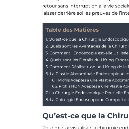
retour sans interruption à la vie social
laisser derrière soi les preuves de l’in
Table des Matières
Qu’est-ce que la Chirurgie Endoscopiqu
Quels sont les Avantages de la Chirurg
Comment l’Endoscopie est-elle Utilisée
Quels sont les Détails du Lifting Front
Comment Réalise-t-on un Lifting de la
La Plastie Abdominale Endoscopique est
Profils Adaptés à une Plastie Abdom
Profils NON Adaptés à une Plastie 
La Chirurgie Endoscopique Peut-elle Ê
La Chirurgie Endoscopique Comporte-t-
Qu’est-ce que la Chir
Pour mieux visualiser la chirurgie end