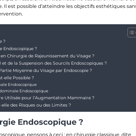
e. Il est possible d’atteindre les objectifs esthétiques san
tervention.
e ?
ie Endoscopique ?
 en Chirurgie de Rajeunissement du Visage ?
al et de la Suspension des Sourcils Endoscopiques ?
 Partie Moyenne du Visage par Endoscopie ?
-elle Possible ?
inale Endoscopique
Abdominale Endoscopique
tre Utilisée pour l’Augmentation Mammaire ?
elle des Risques ou des Limites ?
urgie Endoscopique ?
oscopique, pensons à ceci : en chirurgie classique, dite