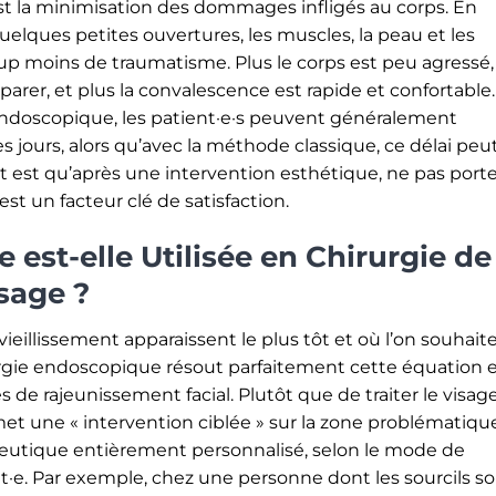
st la minimisation des dommages infligés au corps. En
elques petites ouvertures, les muscles, la peau et les
p moins de traumatisme. Plus le corps est peu agressé,
arer, et plus la convalescence est rapide et confortable.
 endoscopique, les patient·e·s peuvent généralement
 jours, alors qu’avec la méthode classique, ce délai peu
t est qu’après une intervention esthétique, ne pas porte
 est un facteur clé de satisfaction.
est-elle Utilisée en Chirurgie de
sage ?
vieillissement apparaissent le plus tôt et où l’on souhaite
irurgie endoscopique résout parfaitement cette équation 
 de rajeunissement facial. Plutôt que de traiter le visag
 une « intervention ciblée » sur la zone problématique
peutique entièrement personnalisé, selon le mode de
t·e. Par exemple, chez une personne dont les sourcils s