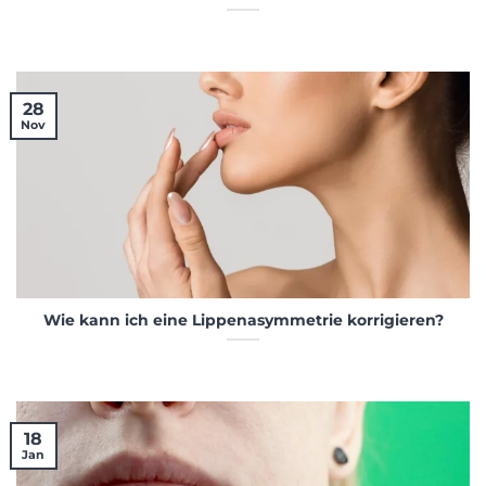
28
Nov
Wie kann ich eine Lippenasymmetrie korrigieren?
18
Jan