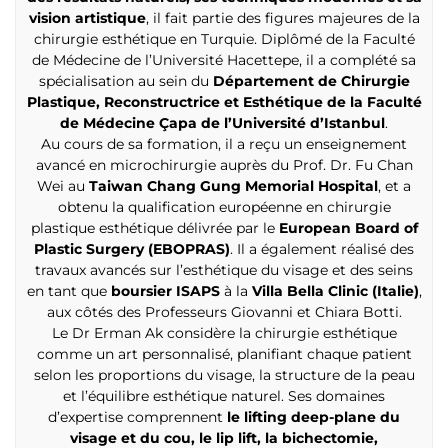
vision artistique
, il fait partie des figures majeures de la
chirurgie esthétique en Turquie. Diplômé de la Faculté
de Médecine de l’Université Hacettepe, il a complété sa
spécialisation au sein du
Département de Chirurgie
Plastique, Reconstructrice et Esthétique de la Faculté
de Médecine Çapa de l’Université d’Istanbul
.
Au cours de sa formation, il a reçu un enseignement
avancé en microchirurgie auprès du Prof. Dr. Fu Chan
Wei au
Taiwan Chang Gung Memorial Hospital
, et a
obtenu la qualification européenne en chirurgie
plastique esthétique délivrée par le
European Board of
Plastic Surgery (EBOPRAS)
. Il a également réalisé des
travaux avancés sur l’esthétique du visage et des seins
en tant que
boursier ISAPS
à la
Villa Bella Clinic (Italie)
,
aux côtés des Professeurs Giovanni et Chiara Botti.
Le Dr Erman Ak considère la chirurgie esthétique
comme un art personnalisé, planifiant chaque patient
selon les proportions du visage, la structure de la peau
et l’équilibre esthétique naturel. Ses domaines
d’expertise comprennent
le lifting deep-plane du
visage et du cou, le lip lift, la bichectomie,