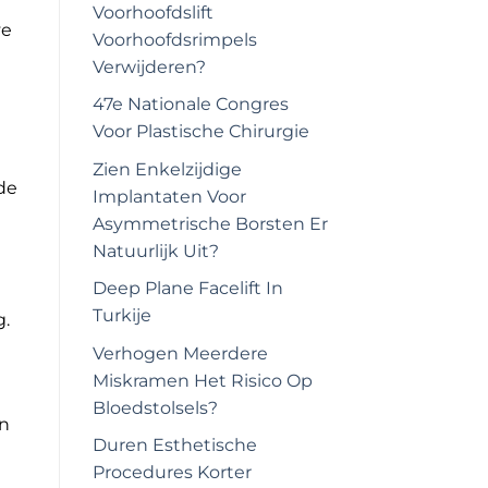
Voorhoofdslift
ve
Voorhoofdsrimpels
Verwijderen?
47e Nationale Congres
Voor Plastische Chirurgie
Zien Enkelzijdige
de
Implantaten Voor
Asymmetrische Borsten Er
Natuurlijk Uit?
Deep Plane Facelift In
Turkije
g.
Verhogen Meerdere
Miskramen Het Risico Op
Bloedstolsels?
en
Duren Esthetische
Procedures Korter