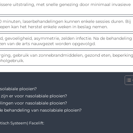
issere uitstraling, met snelle genezing door minimaal invasieve
30 minuten, laserbehandelingen kunnen enkele sessies duren. Bij
repen kan het herstel enkele weken in beslag nemen.
d, gevoeligheid, asymmetrie, zelden infectie. Na de behandeling
zen van de arts nauwgezet worden opgevolgd.
ging, gebruik van zonnebrandmiddelen, gezond eten, beperkin
oholgebruik.
solabiale plooien?
ijn er voor nasolabiale plooien?
elingen voor nasolabiale plooien?
de behandeling van nasolabiale plooien?
isch Systeem) Facelift: