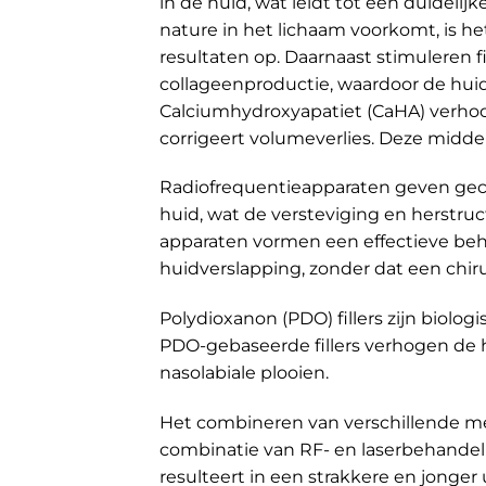
in de huid, wat leidt tot een duideli
nature in het lichaam voorkomt, is het 
resultaten op. Daarnaast stimuleren fil
collageenproductie, waardoor de huids
Calciumhydroxyapatiet (CaHA) verhoo
corrigeert volumeverlies. Deze midde
Radiofrequentieapparaten geven geco
huid, wat de versteviging en herstruc
apparaten vormen een effectieve beh
huidverslapping, zonder dat een chiru
Polydioxanon (PDO) fillers zijn biolo
PDO-gebaseerde fillers verhogen de 
nasolabiale plooien.
Het combineren van verschillende m
combinatie van RF- en laserbehandel
resulteert in een strakkere en jonger