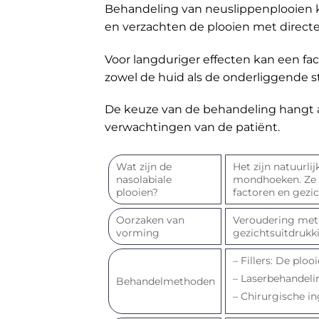
Behandeling van neuslippenplooien ka
en verzachten de plooien met directe
Voor langduriger effecten kan een fac
zowel de huid als de onderliggende s
De keuze van de behandeling hangt af
verwachtingen van de patiënt.
Wat zijn de
Het zijn natuurli
nasolabiale
mondhoeken. Ze 
plooien?
factoren en gezi
Oorzaken van
Veroudering met v
vorming
gezichtsuitdrukk
– Fillers: De plo
– Laserbehandelin
Behandelmethoden
– Chirurgische i