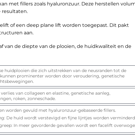
n met fillers zoals hyaluronzuur. Deze herstellen volu
 resultaten.
elift of een deep plane lift worden toegepast. Dit pakt
tructuren aan.
 van de diepte van de plooien, de huidkwaliteit en de
jke huidplooien die zich uitstrekken van de neusranden tot de
kunnen prominenter worden door veroudering, genetische
chtsbewegingen.
erlies van collageen en elastine, genetische aanleg,
ingen, roken, zonneschade.
oien worden gevuld met hyaluronzuur-gebaseerde fillers.
g: De huid wordt verstevigd en fijne lijntjes worden verminderd
ngreep: In meer gevorderde gevallen wordt een facelift overwoge