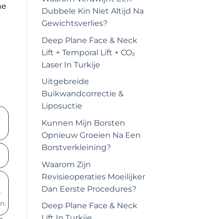
me
Dubbele Kin Niet Altijd Na
Gewichtsverlies?
Deep Plane Face & Neck
Lift + Temporal Lift + CO₂
Laser In Turkije
Uitgebreide
Buikwandcorrectie &
Liposuctie
Kunnen Mijn Borsten
Opnieuw Groeien Na Een
Borstverkleining?
Waarom Zijn
Revisieoperaties Moeilijker
Dan Eerste Procedures?
.
n.
Deep Plane Face & Neck
Lift In Turkije