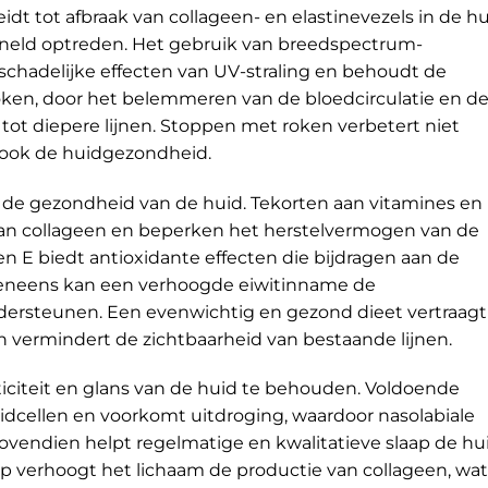
idt tot afbraak van collageen- en elastinevezels in de hu
sneld optreden. Het gebruik van breedspectrum-
hadelijke effecten van UV-straling en behoudt de
 roken, door het belemmeren van de bloedcirculatie en d
n tot diepere lijnen. Stoppen met roken verbetert niet
 ook de huidgezondheid.
in de gezondheid van de huid. Tekorten aan vitamines en
van collageen en beperken het herstelvermogen van de
 en E biedt antioxidante effecten die bijdragen aan de
veneens kan een verhoogde eiwitinname de
ersteunen. Een evenwichtig en gezond dieet vertraagt
n vermindert de zichtbaarheid van bestaande lijnen.
ticiteit en glans van de huid te behouden. Voldoende
cellen en voorkomt uitdroging, waardoor nasolabiale
vendien helpt regelmatige en kwalitatieve slaap de hu
aap verhoogt het lichaam de productie van collageen, wat