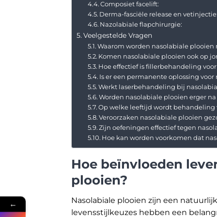
Composiet facelift:
Derma-fasciële release en vetinjectie
Nazolabiale flapchirurgie:
Veelgestelde Vragen
Waarom worden nasolabiale plooien 
Komen nasolabiale plooien ook op jon
Hoe effectief is fillerbehandeling voo
Is er een permanente oplossing voor 
Werkt laserbehandeling bij nasolabia
Worden nasolabiale plooien erger n
Op welke leeftijd wordt behandeling
Veroorzaken nasolabiale plooien g
Zijn oefeningen effectief tegen nasol
Hoe kan worden voorkomen dat nas
Hoe beïnvloeden leven
plooien?
Nasolabiale plooien zijn een natuurli
←
levensstijlkeuzes hebben een belangri