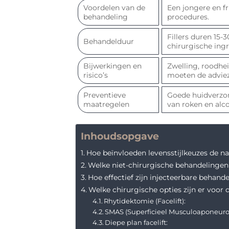
Voordelen van de
Een jongere en fr
behandeling
procedures.
Fillers duren 15-
Behandelduur
chirurgische ing
Bijwerkingen en
Zwelling, roodhei
risico’s
moeten de advie
Preventieve
Goede huidverzor
maatregelen
van roken en alc
Inhoudsopgave
Hoe beïnvloeden levensstijlkeuzes de na
Welke niet-chirurgische behandelingen z
Hoe effectief zijn injecteerbare behand
Welke chirurgische opties zijn er voor 
Rhytidektomie (Facelift):
SMAS (Superficieel Musculoaponeurot
Diepe plan facelift: