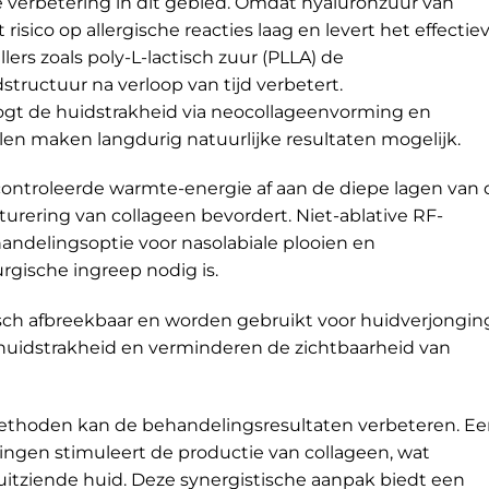
jke verbetering in dit gebied. Omdat hyaluronzuur van
risico op allergische reacties laag en levert het effectie
lers zoals poly-L-lactisch zuur (PLLA) de
tructuur na verloop van tijd verbetert.
gt de huidstrakheid via neocollageenvorming en
len maken langdurig natuurlijke resultaten mogelijk.
ntroleerde warmte-energie af aan de diepe lagen van 
turering van collageen bevordert. Niet-ablative RF-
andelingsoptie voor nasolabiale plooien en
rgische ingreep nodig is.
gisch afbreekbaar en worden gebruikt voor huidverjongin
huidstrakheid en verminderen de zichtbaarheid van
ethoden kan de behandelingsresultaten verbeteren. E
ingen stimuleert de productie van collageen, wat
 uitziende huid. Deze synergistische aanpak biedt een