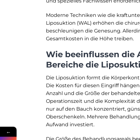
und spezielles Fachwissen erforderlic
Moderne Techniken wie die kraftunter
Liposuktion (WAL) erhöhen die chirurg
beschleunigen die Genesung. Allerdi
Gesamtkosten in die Höhe treiben.
Wie beeinflussen die
Bereiche die Liposukt
Die Liposuktion formt die Körperkont
Die Kosten für diesen Eingriff hänge
Anzahl und die Größe der behandelten
Operationszeit und die Komplexität des
nur auf den Bauch konzentriert, güns
Oberschenkeln. Mehrere Behandlungsb
Aufwand investiert.
←
Die Größe des Behandlungsareals be