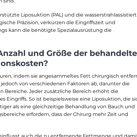
h sind.
stützte Liposuktion (PAL) und die wasserstrahlassistier
ische Präzision, verkürzen die Eingriffszeit und
ngs kann die benötigte Spezialausrüstung die
 Anzahl und Größe der behandelt
ionskosten?
uren, indem sie angesammeltes Fett chirurgisch entfern
n jedoch von verschiedenen Faktoren ab, darunter die
 Bereiche. Jeder zusätzliche Bereich erhöht die
 Eingriffs. So ist beispielsweise eine Liposuktion, die si
tiger als eine gleichzeitige Behandlung von Bauch und
ereiche erfordern, dass der Chirurg mehr Zeit und
einflusst auch die zu entfernende Fettmenge und dami