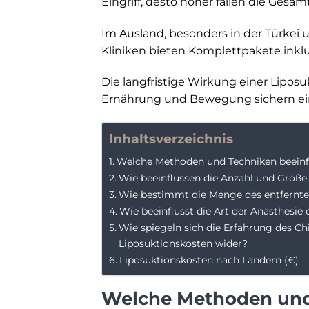
Eingriff, desto höher fallen die Gesa
Im Ausland, besonders in der Türkei u
Kliniken bieten Komplettpakete inklu
Die langfristige Wirkung einer Lipos
Ernährung und Bewegung sichern ein
Inhaltsverzeichnis
Welche Methoden und Techniken beeinfl
Wie beeinflussen die Anzahl und Größe
Wie bestimmt die Menge des entfernte
Wie beeinflusst die Art der Anästhesie 
Wie spiegeln sich die Erfahrung des Ch
Liposuktionskosten wider?
Liposuktionskosten nach Ländern (€)
Welche Methoden und 