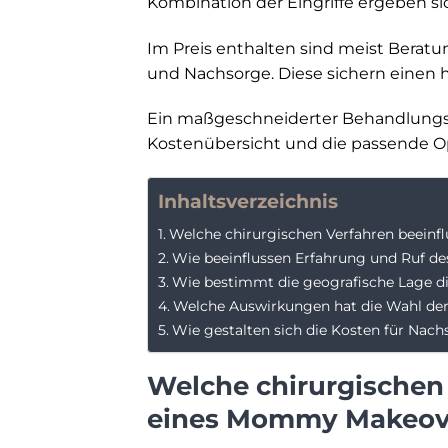
Kombination der Eingriffe ergeben si
Im Preis enthalten sind meist Beratu
und Nachsorge. Diese sichern einen 
Ein maßgeschneiderter Behandlungspl
Kostenübersicht und die passende Op
Inhaltsverzeichnis
Welche chirurgischen Verfahren beein
Wie beeinflussen Erfahrung und Ruf de
Wie bestimmt die geografische Lage d
Welche Auswirkungen hat die Wahl der 
Wie gestalten sich die Kosten für Nac
Welche chirurgischen 
eines Mommy Makeov