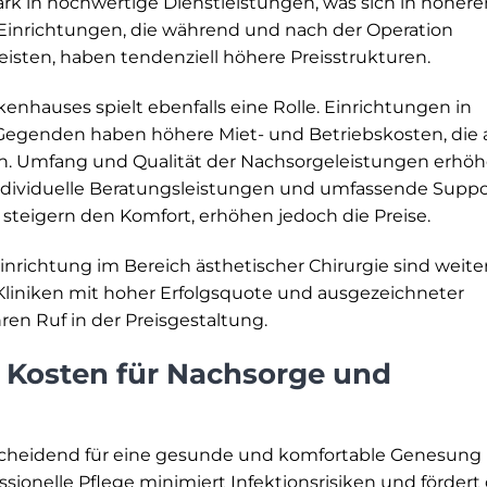
rk in hochwertige Dienstleistungen, was sich in höhere
 Einrichtungen, die während und nach der Operation
isten, haben tendenziell höhere Preisstrukturen.
kenhauses spielt ebenfalls eine Rolle. Einrichtungen in
Gegenden haben höhere Miet- und Betriebskosten, die 
n. Umfang und Qualität der Nachsorgeleistungen erhö
ndividuelle Beratungsleistungen und umfassende Suppo
teigern den Komfort, erhöhen jedoch die Preise.
richtung im Bereich ästhetischer Chirurgie sind weite
Kliniken mit hoher Erfolgsquote und ausgezeichneter
ren Ruf in der Preisgestaltung.
e Kosten für Nachsorge und
tscheidend für eine gesunde und komfortable Genesung
onelle Pflege minimiert Infektionsrisiken und fördert 