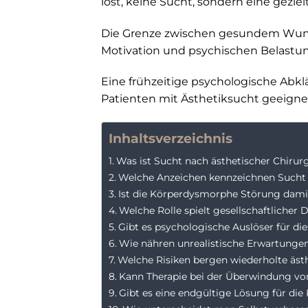
löst, keine Sucht, sondern eine gezi
Die Grenze zwischen gesundem Wunsc
Motivation und psychischen Belastun
Eine frühzeitige psychologische Abkl
Patienten mit Ästhetiksucht geeigne
Inhaltsverzeichnis
Was ist Sucht nach ästhetischer Chirur
Welche Anzeichen kennzeichnen Sucht 
Ist die Körperdysmorphe Störung dami
Welche Rolle spielt gesellschaftlicher 
Gibt es psychologische Auslöser für die
Wie nähren unrealistische Erwartunge
Welche Risiken bergen wiederholte ästh
Kann Therapie bei der Überwindung von
Gibt es eine endgültige Lösung für d