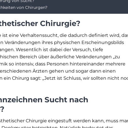
erung von Sucht?
chkeiten von Chirurgen?
thetischer Chirurgie?
 ist eine Verhaltenssucht, die dadurch definiert wird, da
den Veränderungen ihres physischen Erscheinungsbilds
ngen. Wesentlich ist dabei der Versuch, tiefe
hischen Bereich über äußerliche Veränderungen „zu
mik so intensiv, dass Personen hintereinander mehrere
 verschiedenen Ärzten gehen und sogar dann einen
in Chirurg sagt: „Jetzt ist Schluss, wir sollten nicht no
nnzeichnen Sucht nach
e?
ästhetischer Chirurgie eingestuft werden kann, muss ma
 Denkmuster betrachten. Natürlich bedeutet das