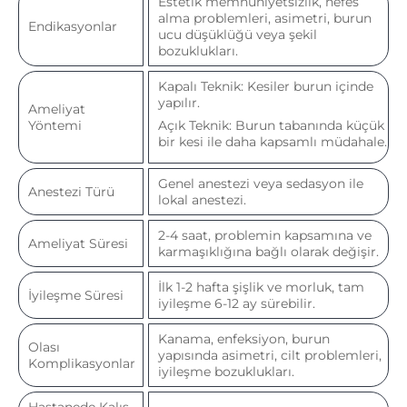
Estetik memnuniyetsizlik, nefes
alma problemleri, asimetri, burun
Endikasyonlar
ucu düşüklüğü veya şekil
bozuklukları.
Kapalı Teknik: Kesiler burun içinde
yapılır.
Ameliyat
Yöntemi
Açık Teknik: Burun tabanında küçük
bir kesi ile daha kapsamlı müdahale.
Genel anestezi veya sedasyon ile
Anestezi Türü
lokal anestezi.
2-4 saat, problemin kapsamına ve
Ameliyat Süresi
karmaşıklığına bağlı olarak değişir.
İlk 1-2 hafta şişlik ve morluk, tam
İyileşme Süresi
iyileşme 6-12 ay sürebilir.
Kanama, enfeksiyon, burun
Olası
yapısında asimetri, cilt problemleri,
Komplikasyonlar
iyileşme bozuklukları.
Hastanede Kalış