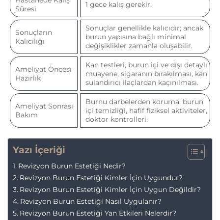
1 gece kalış gerekir.
Süresi
Sonuçlar genellikle kalıcıdır; ancak
Sonuçların
burun yapısına bağlı minimal
Kalıcılığı
değişiklikler zamanla oluşabilir.
Kan testleri, burun içi ve dışı detaylı
Ameliyat Öncesi
muayene, sigaranın bırakılması, kan
Hazırlık
sulandırıcı ilaçlardan kaçınılması.
Burnu darbelerden koruma, burun
Ameliyat Sonrası
içi temizliği, hafif fiziksel aktiviteler,
Bakım
doktor kontrolleri.
Yazı İçeriği
Revizyon Burun Estetiği Nedir?
Revizyon Burun Estetiği Kimler İçin Uygundur?
Revizyon Burun Estetiği Kimler İçin Uygun Değildir?
Revizyon Burun Estetiği Nasıl Uygulanır?
Revizyon Burun Estetiği Yan Etkileri Nelerdir?