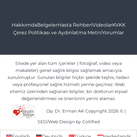
Hakkımda
Belgeler
Hasta Rehberi
Videolar
KVKK
Çerez Politikası ve Aydınlatma Metni
Yorumlar
Sitede yer alan tüm içerikler ( fotoğraf, video veya
makaleler) genel sağlık bilgisi sağlamak amacıyla
sunulmuştur. Sunulan bilgiler hiçbir şekilde teşhis, tedavi
veya profesyonel sağlık hizmeti yerine geçmez. Web
sitemiz üzerinden sağlanan bilgiler, bir doktorun kişisel
değerlendirmesi ve önerisinin yerini alamaz.
Op. Dr. Erman AK Copyright 2026 ©
|
SEO/Web Design by Collified
English
Deutsch
Türkçe
Nederlands