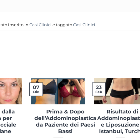
ato inserito in
Casi Clinici
e taggato
Casi Clinici
.
07
23
Dic
Feb
 dalla
Prima & Dopo
Risultato di
a per
dell’Addominoplastica
Addominoplast
acciale
da Paziente dei Paesi
e Liposuzione
lane
Bassi
Istanbul, Turc