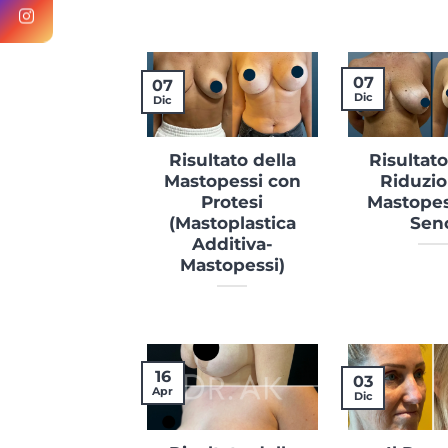
07
07
Dic
Dic
Risultato della
Risultato
Mastopessi con
Riduzio
Protesi
Mastopes
(Mastoplastica
Sen
Additiva-
Mastopessi)
16
03
Apr
Dic