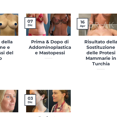
07
16
Dic
Apr
 della
Prima & Dopo di
Risultato dell
ne e
Addominoplastica
Sostituzione
si del
e Mastopessi
delle Protesi
o
Mammarie in
Turchia
03
Dic