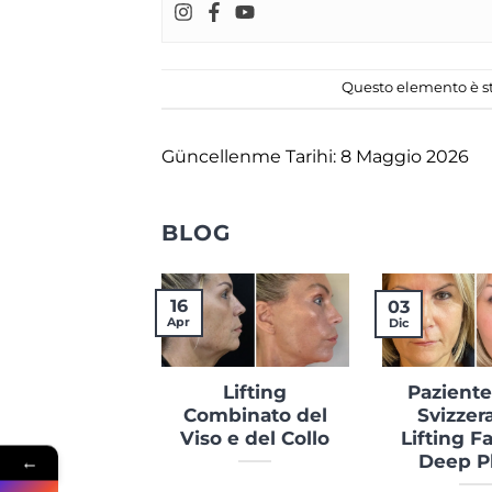
Questo elemento è st
Güncellenme Tarihi: 8 Maggio 2026
BLOG
16
03
Apr
Dic
Lifting
Paziente
Combinato del
Svizzer
Viso e del Collo
Lifting F
←
Deep P