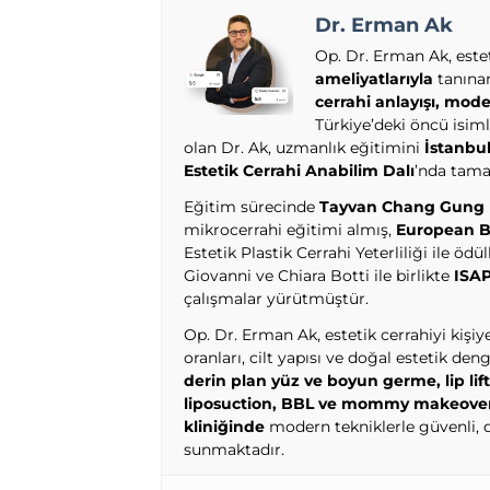
Dr. Erman Ak
Op. Dr. Erman Ak, este
ameliyatlarıyla
tanınan
cerrahi anlayışı, mode
Türkiye’deki öncü isiml
olan Dr. Ak, uzmanlık eğitimini
İstanbul
Estetik Cerrahi Anabilim Dalı
’nda tama
Eğitim sürecinde
Tayvan Chang Gung 
mikrocerrahi eğitimi almış,
European B
Estetik Plastik Cerrahi Yeterliliği ile ödü
Giovanni ve Chiara Botti ile birlikte
ISAP
çalışmalar yürütmüştür.
Op. Dr. Erman Ak, estetik cerrahiyi kişiy
oranları, cilt yapısı ve doğal estetik d
derin plan yüz ve boyun germe, lip li
liposuction, BBL ve mommy makeove
kliniğinde
modern tekniklerle güvenli, 
sunmaktadır.