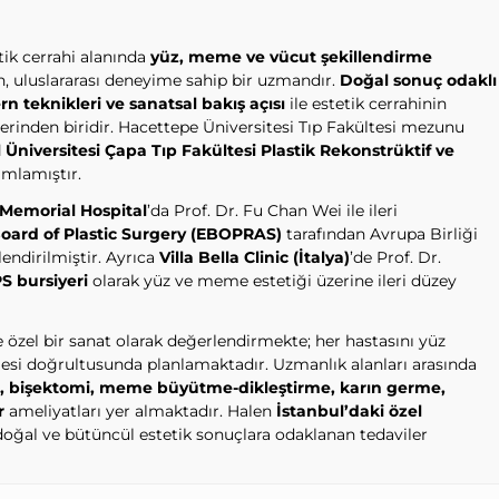
tik cerrahi alanında
yüz, meme ve vücut şekillendirme
, uluslararası deneyime sahip bir uzmandır.
Doğal sonuç odaklı
rn teknikleri ve sanatsal bakış açısı
ile estetik cerrahinin
erinden biridir. Hacettepe Üniversitesi Tıp Fakültesi mezunu
 Üniversitesi Çapa Tıp Fakültesi Plastik Rekonstrüktif ve
mlamıştır.
Memorial Hospital
’da Prof. Dr. Fu Chan Wei ile ileri
oard of Plastic Surgery (EBOPRAS)
tarafından Avrupa Birliği
llendirilmiştir. Ayrıca
Villa Bella Clinic (İtalya)
’de Prof. Dr.
S bursiyeri
olarak yüz ve meme estetiği üzerine ileri düzey
e özel bir sanat olarak değerlendirmekte; her hastasını yüz
engesi doğrultusunda planlamaktadır. Uzmanlık alanları arasında
ft, bişektomi, meme büyütme-dikleştirme, karın germe,
r
ameliyatları yer almaktadır. Halen
İstanbul’daki özel
doğal ve bütüncül estetik sonuçlara odaklanan tedaviler