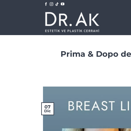
Salta
ai
contenuti
Prima & Dopo del
07
Dic