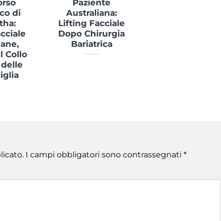
orso
Paziente
co di
Australiana:
tha:
Lifting Facciale
acciale
Dopo Chirurgia
ane,
Bariatrica
l Collo
 delle
iglia
licato.
I campi obbligatori sono contrassegnati
*