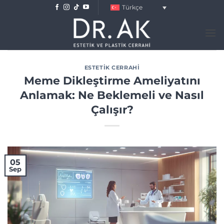
Skip
Türkçe
to
content
ESTETIK CERRAHI
Meme Dikleştirme Ameliyatını
Anlamak: Ne Beklemeli ve Nasıl
Çalışır?
05
Sep