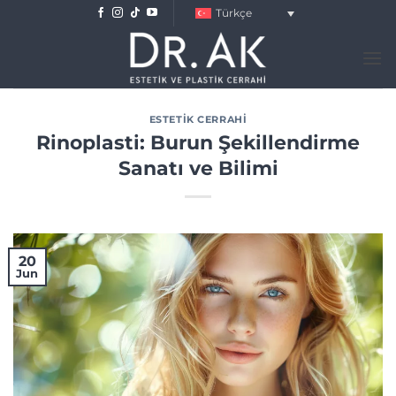
Skip
Türkçe
to
content
ESTETIK CERRAHI
Rinoplasti: Burun Şekillendirme
Sanatı ve Bilimi
20
Jun