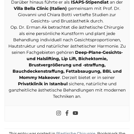
Darüber hinaus führte er als
ISAPS-Stipendiat
an der
Villa Bella Clinic (Italien)
gemeinsam mit Prof. Dr.
Giovanni und Chiara Botti vertiefte Studien zur
Gesichts- und Brustästhetik durch.
Op. Dr. Erman Ak betrachtet die ästhetische Chirurgie
als eine persönliche Kunstform und plant jede
Behandlung individuell nach Gesichtsproportionen,
Hautstruktur und natürlicher ästhetischer Harmonie. Zu
seinen Fachgebieten gehören
Deep-Plane-Gesichts-
und Halslifting, Lip Lift, Bichektomie,
Brustvergrößerung und -straffung,
Bauchdeckenstraffung, Fettabsaugung, BBL und
Mommy Makeover
. Derzeit bietet er in seiner
Privatklinik in Istanbul
sichere, natürliche und
ganzheitliche ästhetische Behandlungen mit modernen
Techniken an.
This entry was posted in
Plastische Chirurgie
. Bookmark the