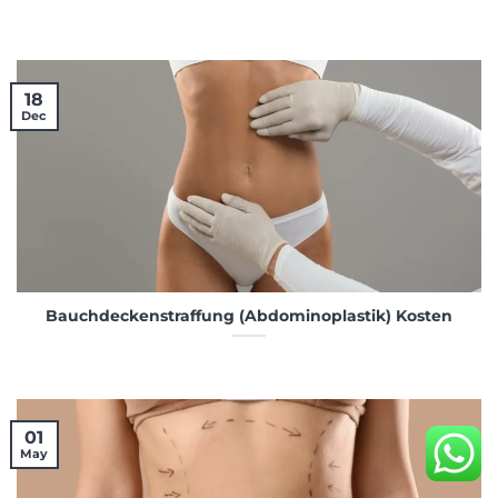
18
Dec
Bauchdeckenstraffung (Abdominoplastik) Kosten
01
May