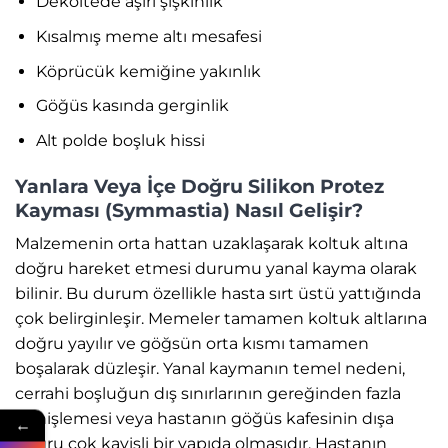
Dekoltede aşırı şişkinlik
Kısalmış meme altı mesafesi
Köprücük kemiğine yakınlık
Göğüs kasında gerginlik
Alt polde boşluk hissi
Yanlara Veya İçe Doğru Silikon Protez
Kayması (Symmastia) Nasıl Gelişir?
Malzemenin orta hattan uzaklaşarak koltuk altına
doğru hareket etmesi durumu yanal kayma olarak
bilinir. Bu durum özellikle hasta sırt üstü yattığında
çok belirginleşir. Memeler tamamen koltuk altlarına
doğru yayılır ve göğsün orta kısmı tamamen
boşalarak düzleşir. Yanal kaymanın temel nedeni,
cerrahi boşluğun dış sınırlarının gereğinden fazla
genişlemesi veya hastanın göğüs kafesinin dışa
←
doğru çok kavisli bir yapıda olmasıdır. Hastanın