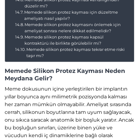
düzelir mi?
Memede silikon protez kayması için düzeltme
ameliyatı nasıl yapılır?
Memede silikon protez kaymasını önlemek için
ameliyat sonrası nelere dikkat edilmelidir?
Memede silikon protez kayması kapsül
kontraktürü ile birlikte görülebilir mi?
Memede silikon protez kayması tekrar etme riski
taşır mı?
Memede Silikon Protez Kayması Neden
Meydana Gelir?
Meme dokusunun içine yerleştirilen bir implantın
yıllar boyunca aynı milimetrik pozisyonda kalması
her zaman mümkün olmayabilir. Ameliyat sırasında
cerrah, silikonun boyutlarına tam uyum sağlayacak,
onu sıkıca saracak anatomik bir boşluk yaratır. Ancak
bu boşluğun sınırları, üzerine binen yüke ve
vücudun kendi iç dinamiklerine bağlı olarak