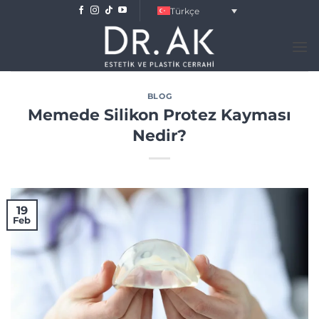
Skip
Türkçe
to
content
BLOG
Memede Silikon Protez Kayması
Nedir?
19
Feb