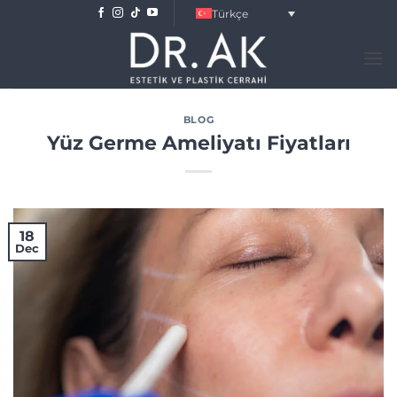
Skip
Türkçe
to
content
BLOG
Yüz Germe Ameliyatı Fiyatları
18
Dec