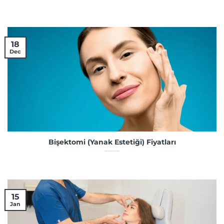
18
Dec
Bişektomi (Yanak Estetiği) Fiyatları
15
Jan