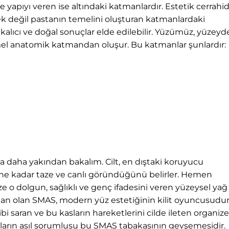
e yapıyı veren ise altındaki katmanlardır. Estetik cerrahi
 değil pastanın temelini oluşturan katmanlardaki
kalıcı ve doğal sonuçlar elde edilebilir. Yüzümüz, yüzey
el anatomik katmandan oluşur. Bu katmanlar şunlardır:
a daha yakından bakalım. Cilt, en dıştaki koruyucu
 ne kadar taze ve canlı göründüğünü belirler. Hemen
ze o dolgun, sağlıklı ve genç ifadesini veren yüzeysel yağ
tman olan SMAS, modern yüz estetiğinin kilit oyuncusudur
i saran ve bu kasların hareketlerini cilde ileten organize
aların asıl sorumlusu bu SMAS tabakasının gevşemesidir.