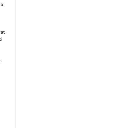
aki
yat
ki
n