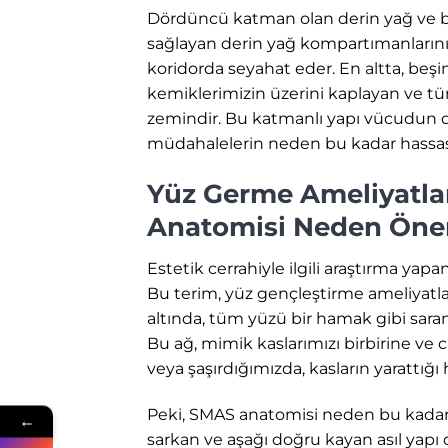
Dördüncü katman olan derin yağ ve b
sağlayan derin yağ kompartımanlarını iç
koridorda seyahat eder. En altta, beş
kemiklerimizin üzerini kaplayan ve 
zemindir. Bu katmanlı yapı vücudun d
müdahalelerin neden bu kadar hassas bi
Yüz Germe Ameliyatlar
Anatomisi Neden Öne
Estetik cerrahiyle ilgili araştırma yap
Bu terim, yüz gençleştirme ameliyatla
altında, tüm yüzü bir hamak gibi saran
Bu ağ, mimik kaslarımızı birbirine ve
veya şaşırdığımızda, kasların yarattığı 
Peki, SMAS anatomisi neden bu kadar 
←
sarkan ve aşağı doğru kayan asıl yapı