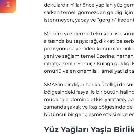
dokulardır. Yıllar önce yapılan yüz ger
sarkan temeli görmezden geldiği içi
istenmeyen, yapay ve “gergin” ifaden
Modern yüz germe teknikleri ise soru
sırasında bu taşıyıcı ağ, dikkatlice se
pozisyonuna yeniden konumlandırılır. Y
yeni ve sağlam temel üzerine, herhang
rahatça serilir. Sonuç? Kulağa geldiği
ömürlü ve en önemlisi, “ameliyat izi 
SMAS’ın bir diğer harika özelliği de s
bölgesindeki fasya ile bir bütün hali
müdahale, domino etkisi yaratarak boy
zamanda şakak ve kaş bölgesinde de zar
bütüncül bir gençleşme etkisi elde edi
Yüz Yağları Yaşla Birl