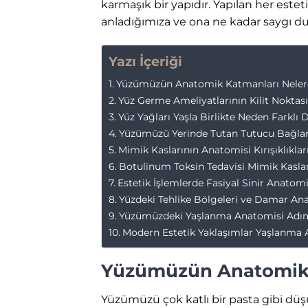
karmaşık bir yapıdır. Yapılan her este
anladığımıza ve ona ne kadar saygı d
Yazı İçeriği
Yüzümüzün Anatomik Katmanları Neler
Yüz Germe Ameliyatlarının Kilit Nokta
Yüz Yağları Yaşla Birlikte Neden Farklı 
Yüzümüzü Yerinde Tutan Tutucu Bağları
Mimik Kaslarının Anatomisi Kırışıklıklar
Botulinum Toksin Tedavisi Mimik Kasları
Estetik İşlemlerde Fasiyal Sinir Anato
Yüzdeki Tehlike Bölgeleri ve Damar An
Yüzümüzdeki Yaşlanma Anatomisi Adım
Modern Estetik Yaklaşımlar Yaşlanma
Yüzümüzün Anatomik 
Yüzümüzü çok katlı bir pasta gibi düşü