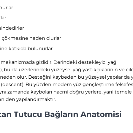
nurlar
lar
indedirler
n çökmesine neden olurlar
sine katkıda bulunurlar
li mekanizmada gizlidir. Derindeki destekleyici yağ
n), bu da üzerlerindeki yüzeysel yağ yastıkçıklarının ve cil
neden olur. Desteğini kaybeden bu yüzeysel yapılar da 
r (descent). Bu yüzden modern yüz gençleştirme felsefesi
aynı zamanda kaybolan hacmi doğru yerlere, yani temele
eniden yapılandırmaktır.
an Tutucu Bağların Anatomisi