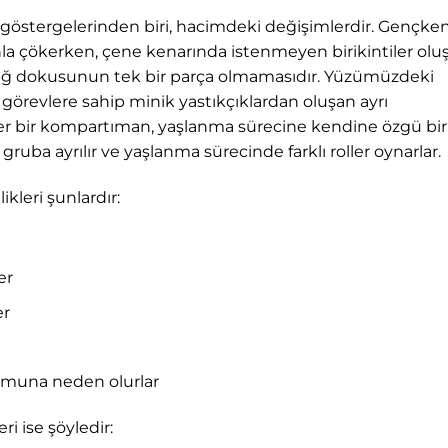
östergelerinden biri, hacimdeki değişimlerdir. Gençke
a çökerken, çene kenarında istenmeyen birikintiler oluş
ğ dokusunun tek bir parça olmamasıdır. Yüzümüzdeki
lı görevlere sahip minik yastıkçıklardan oluşan ayrı
er bir kompartıman, yaşlanma sürecine kendine özgü bir
gruba ayrılır ve yaşlanma sürecinde farklı roller oynarlar.
kleri şunlardır:
er
er
şumuna neden olurlar
i ise şöyledir: