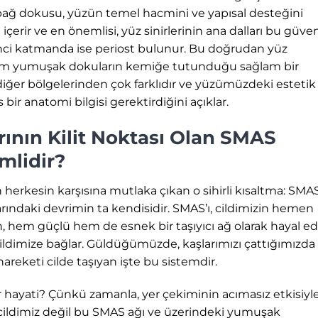
ağ dokusu, yüzün temel hacmini ve yapısal desteğini
erir ve en önemlisi, yüz sinirlerinin ana dalları bu güven
inci katmanda ise periost bulunur. Bu doğrudan yüz
tüm yumuşak dokuların kemiğe tutunduğu sağlam bir
iğer bölgelerinden çok farklıdır ve yüzümüzdeki estetik
r anatomi bilgisi gerektirdiğini açıklar.
ının Kilit Noktası Olan SMAS
mlidir?
an herkesin karşısına mutlaka çıkan o sihirli kısaltma: SMAS
rındaki devrimin ta kendisidir. SMAS’ı, cildimizin hemen
, hem güçlü hem de esnek bir taşıyıcı ağ olarak hayal ed
 cildimize bağlar. Güldüğümüzde, kaşlarımızı çattığımızda
hareketi cilde taşıyan işte bu sistemdir.
hayati? Çünkü zamanla, yer çekiminin acımasız etkisiyl
 cildimiz değil bu SMAS ağı ve üzerindeki yumuşak