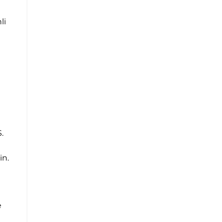
li
.
in.
e