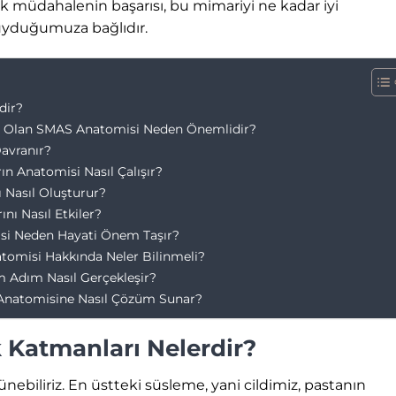
tik müdahalenin başarısı, bu mimariyi ne kadar iyi
uyduğumuza bağlıdır.
dir?
sı Olan SMAS Anatomisi Neden Önemlidir?
Davranır?
n Anatomisi Nasıl Çalışır?
ı Nasıl Oluşturur?
nı Nasıl Etkiler?
misi Neden Hayati Önem Taşır?
atomisi Hakkında Neler Bilinmeli?
 Adım Nasıl Gerçekleşir?
 Anatomisine Nasıl Çözüm Sunar?
Katmanları Nelerdir?
nebiliriz. En üstteki süsleme, yani cildimiz, pastanın