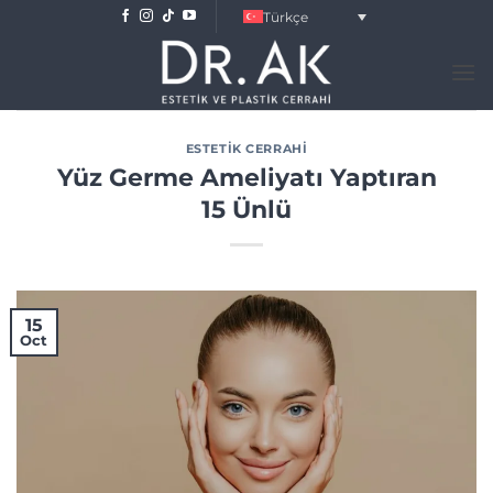
Skip
Türkçe
to
content
ESTETIK CERRAHI
Yüz Germe Ameliyatı Yaptıran
15 Ünlü
15
Oct